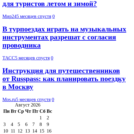
для туристов летом и зимой?
Мир24
5 месяцев спустя
0
В турпоездах играть на музыкальных
инструментах разрешат с согласия
проводника
ТАСС
5 месяцев спустя
0
Инструкция для путешественников
от Russpass: как планировать поездку
в Москву
Mos.ru
5 месяцев спустя
0
Август 2026
Пн
Вт
Ср
Чт
Пт
Сб
Вс
1
2
3
4
5
6
7
8
9
10
11
12
13
14
15
16