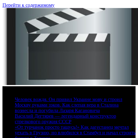
Перейти к содержимому
7 августа, 2026
Человек вождя. Он привил Украине мову и строил
Москву руками зэков. Как слепая вера в Сталина
вознесла и погубила Лазаря Кагановича
Василий Дегтярев — легендарный конструктор
стрелкового оружия СССР
«От турчанок просто тащусь!» Как дагестанец мечтал
уехать в Грузию, но влюбился в Стамбул и начал строить