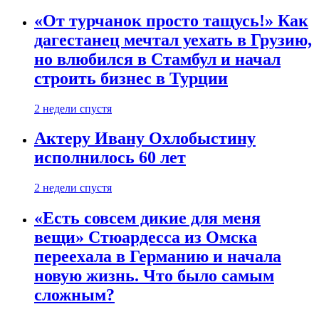
«От турчанок просто тащусь!» Как
дагестанец мечтал уехать в Грузию,
но влюбился в Стамбул и начал
строить бизнес в Турции
2 недели спустя
Актеру Ивану Охлобыстину
исполнилось 60 лет
2 недели спустя
«Есть совсем дикие для меня
вещи» Стюардесса из Омска
переехала в Германию и начала
новую жизнь. Что было самым
сложным?