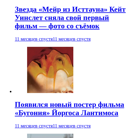
Звезда «Мейр из Исттауна» Кейт
Уинслет сняла свой первый
фильм — фото со съёмок
11 месяцев спустя
11 месяцев спустя
Появился новый постер фильма
«Бугония» Йоргоса Лантимоса
11 месяцев спустя
11 месяцев спустя