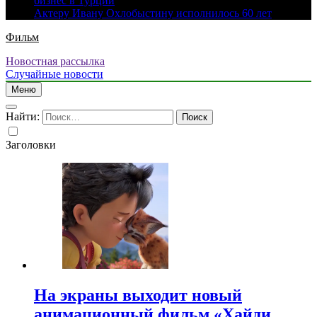
бизнес в Турции
Актеру Ивану Охлобыстину исполнилось 60 лет
Фильм
Новостная рассылка
Случайные новости
Меню
Найти:
Заголовки
На экраны выходит новый
анимационный фильм «Хайди.