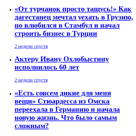
«От турчанок просто тащусь!» Как
дагестанец мечтал уехать в Грузию,
но влюбился в Стамбул и начал
строить бизнес в Турции
2 недели спустя
Актеру Ивану Охлобыстину
исполнилось 60 лет
2 недели спустя
«Есть совсем дикие для меня
вещи» Стюардесса из Омска
переехала в Германию и начала
новую жизнь. Что было самым
сложным?