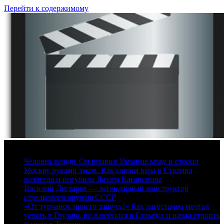
Перейти к содержимому
9 августа, 2026
Человек вождя. Он привил Украине мову и строил
Москву руками зэков. Как слепая вера в Сталина
вознесла и погубила Лазаря Кагановича
Василий Дегтярев — легендарный конструктор
стрелкового оружия СССР
«От турчанок просто тащусь!» Как дагестанец мечтал
уехать в Грузию, но влюбился в Стамбул и начал строить