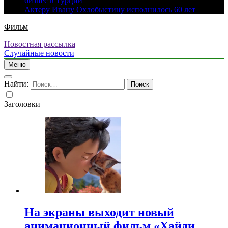
бизнес в Турции
Актеру Ивану Охлобыстину исполнилось 60 лет
Фильм
Новостная рассылка
Случайные новости
Меню
Найти:
Заголовки
На экраны выходит новый
анимационный фильм «Хайди.