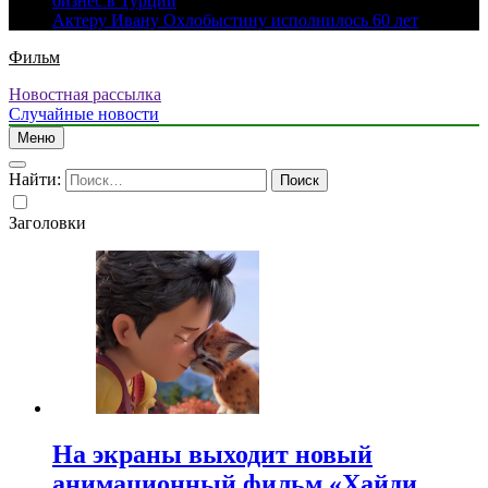
бизнес в Турции
Актеру Ивану Охлобыстину исполнилось 60 лет
Фильм
Новостная рассылка
Случайные новости
Меню
Найти:
Заголовки
На экраны выходит новый
анимационный фильм «Хайди.