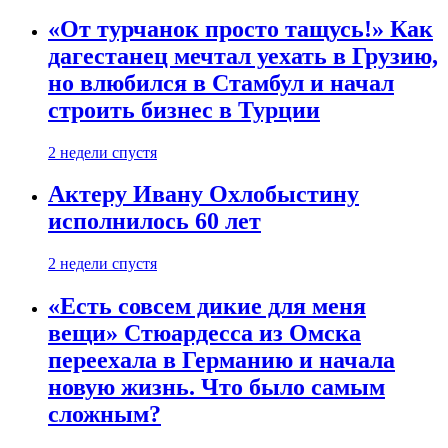
«От турчанок просто тащусь!» Как
дагестанец мечтал уехать в Грузию,
но влюбился в Стамбул и начал
строить бизнес в Турции
2 недели спустя
Актеру Ивану Охлобыстину
исполнилось 60 лет
2 недели спустя
«Есть совсем дикие для меня
вещи» Стюардесса из Омска
переехала в Германию и начала
новую жизнь. Что было самым
сложным?