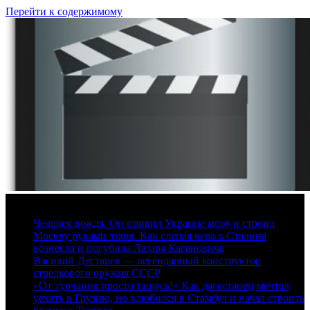
Перейти к содержимому
8 августа, 2026
Человек вождя. Он привил Украине мову и строил
Москву руками зэков. Как слепая вера в Сталина
вознесла и погубила Лазаря Кагановича
Василий Дегтярев — легендарный конструктор
стрелкового оружия СССР
«От турчанок просто тащусь!» Как дагестанец мечтал
уехать в Грузию, но влюбился в Стамбул и начал строить