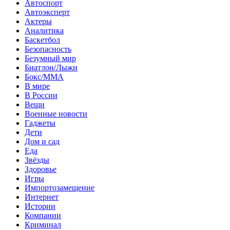
Автоспорт
Автоэксперт
Актеры
Аналитика
Баскетбол
Безопасность
Безумный мир
Биатлон/Лыжи
Бокс/MMA
В мире
В России
Вещи
Военные новости
Гаджеты
Дети
Дом и сад
Еда
Звёзды
Здоровье
Игры
Импортозамещение
Интернет
Истории
Компании
Криминал