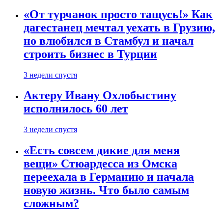
«От турчанок просто тащусь!» Как
дагестанец мечтал уехать в Грузию,
но влюбился в Стамбул и начал
строить бизнес в Турции
3 недели спустя
Актеру Ивану Охлобыстину
исполнилось 60 лет
3 недели спустя
«Есть совсем дикие для меня
вещи» Стюардесса из Омска
переехала в Германию и начала
новую жизнь. Что было самым
сложным?