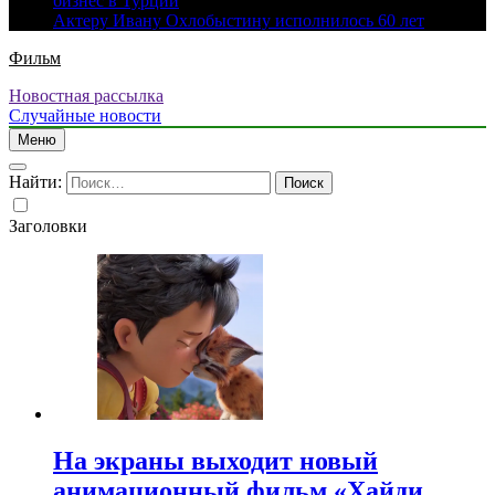
бизнес в Турции
Актеру Ивану Охлобыстину исполнилось 60 лет
Фильм
Новостная рассылка
Случайные новости
Меню
Найти:
Заголовки
На экраны выходит новый
анимационный фильм «Хайди.