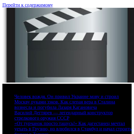
Перейти к содержимому
10 августа, 2026
Человек вождя. Он привил Украине мову и строил
Москву руками зэков. Как слепая вера в Сталина
вознесла и погубила Лазаря Кагановича
Василий Дегтярев — легендарный конструктор
стрелкового оружия СССР
«От турчанок просто тащусь!» Как дагестанец мечтал
уехать в Грузию, но влюбился в Стамбул и начал строить