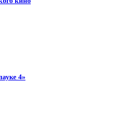
кого кино
пауке 4»