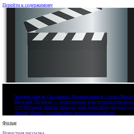
Перейти к содержимому
9 августа, 2026
Человек вождя. Он привил Украине мову и строил Москву 
Василий Дегтярев — легендарный конструктор стрелков
«От турчанок просто тащусь!» Как дагестанец мечтал уех
Актеру Ивану Охлобыстину исполнилось 60 лет
Фильм
Новостная рассылка