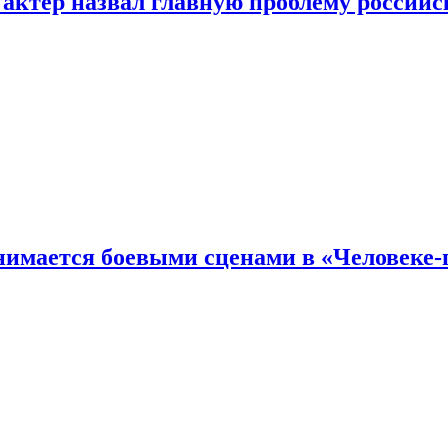
 актер назвал главную проблему российс
имается боевыми сценами в «Человеке-