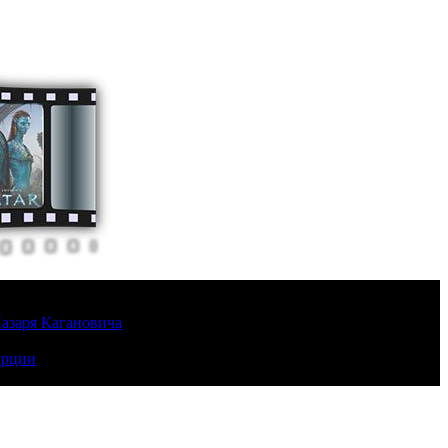
Лазаря Кагановича
урции