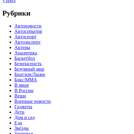
« Июл
Рубрики
Автоновости
Автособытия
Автоспорт
Автоэксперт
Актеры
Аналитика
Баскетбол
Безопасность
Безумный мир
Биатлон/Лыжи
Бокс/MMA
В мире
В России
Вещи
Военные новости
Гаджеты
Дети
Дом и сад
Еда
Звёзды
Здоровье