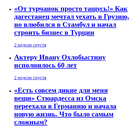
«От турчанок просто тащусь!» Как
дагестанец мечтал уехать в Грузию,
но влюбился в Стамбул и начал
строить бизнес в Турции
2 недели спустя
Актеру Ивану Охлобыстину
исполнилось 60 лет
2 недели спустя
«Есть совсем дикие для меня
вещи» Стюардесса из Омска
переехала в Германию и начала
новую жизнь. Что было самым
сложным?