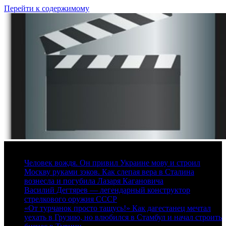
Перейти к содержимому
9 августа, 2026
Человек вождя. Он привил Украине мову и строил
Москву руками зэков. Как слепая вера в Сталина
вознесла и погубила Лазаря Кагановича
Василий Дегтярев — легендарный конструктор
стрелкового оружия СССР
«От турчанок просто тащусь!» Как дагестанец мечтал
уехать в Грузию, но влюбился в Стамбул и начал строить