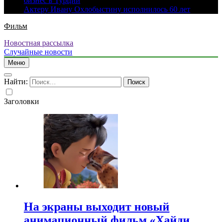
бизнес в Турции
Актеру Ивану Охлобыстину исполнилось 60 лет
Фильм
Новостная рассылка
Случайные новости
Меню
Найти:
Заголовки
На экраны выходит новый
анимационный фильм «Хайди.