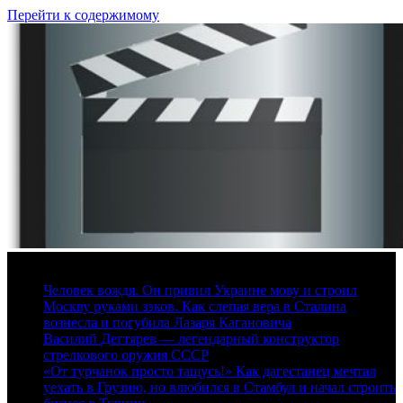
Перейти к содержимому
6 августа, 2026
Человек вождя. Он привил Украине мову и строил
Москву руками зэков. Как слепая вера в Сталина
вознесла и погубила Лазаря Кагановича
Василий Дегтярев — легендарный конструктор
стрелкового оружия СССР
«От турчанок просто тащусь!» Как дагестанец мечтал
уехать в Грузию, но влюбился в Стамбул и начал строить