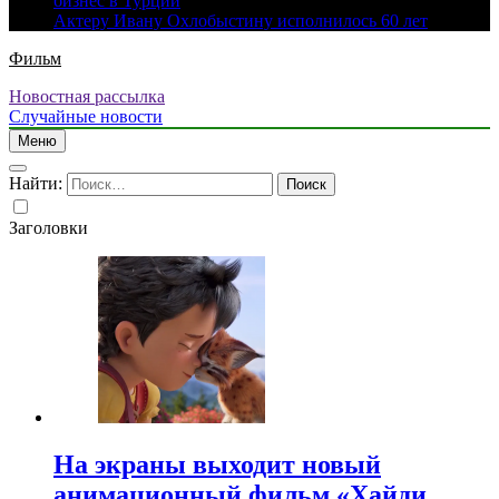
бизнес в Турции
Актеру Ивану Охлобыстину исполнилось 60 лет
Фильм
Новостная рассылка
Случайные новости
Меню
Найти:
Заголовки
На экраны выходит новый
анимационный фильм «Хайди.