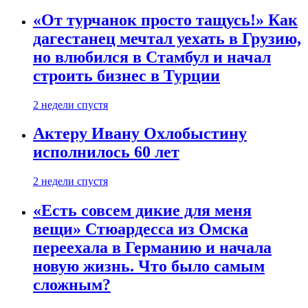
«От турчанок просто тащусь!» Как
дагестанец мечтал уехать в Грузию,
но влюбился в Стамбул и начал
строить бизнес в Турции
2 недели спустя
Актеру Ивану Охлобыстину
исполнилось 60 лет
2 недели спустя
«Есть совсем дикие для меня
вещи» Стюардесса из Омска
переехала в Германию и начала
новую жизнь. Что было самым
сложным?