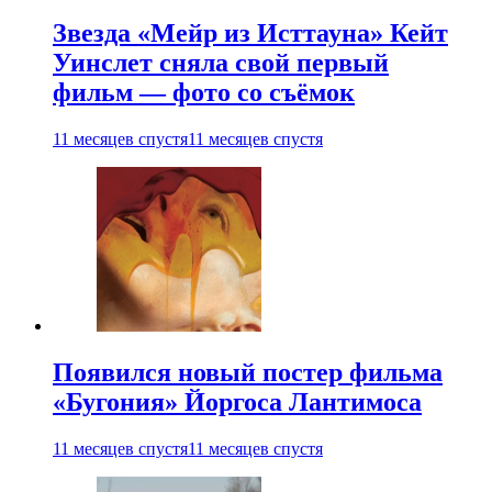
Звезда «Мейр из Исттауна» Кейт
Уинслет сняла свой первый
фильм — фото со съёмок
11 месяцев спустя
11 месяцев спустя
Появился новый постер фильма
«Бугония» Йоргоса Лантимоса
11 месяцев спустя
11 месяцев спустя