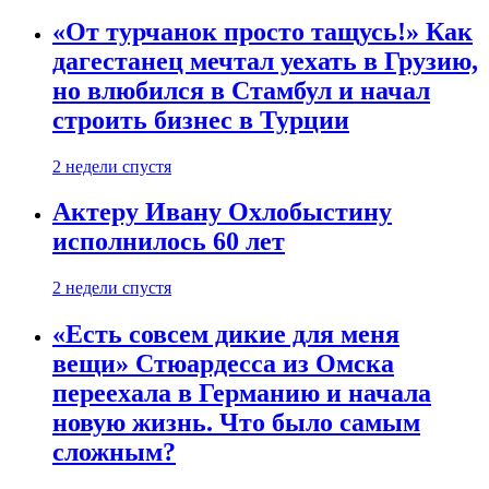
«От турчанок просто тащусь!» Как
дагестанец мечтал уехать в Грузию,
но влюбился в Стамбул и начал
строить бизнес в Турции
2 недели спустя
Актеру Ивану Охлобыстину
исполнилось 60 лет
2 недели спустя
«Есть совсем дикие для меня
вещи» Стюардесса из Омска
переехала в Германию и начала
новую жизнь. Что было самым
сложным?