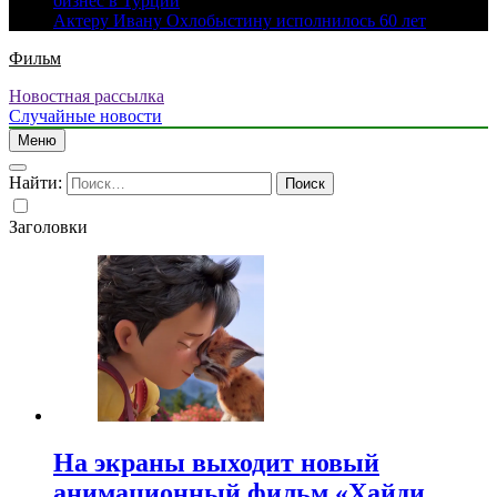
бизнес в Турции
Актеру Ивану Охлобыстину исполнилось 60 лет
Фильм
Новостная рассылка
Случайные новости
Меню
Найти:
Заголовки
На экраны выходит новый
анимационный фильм «Хайди.