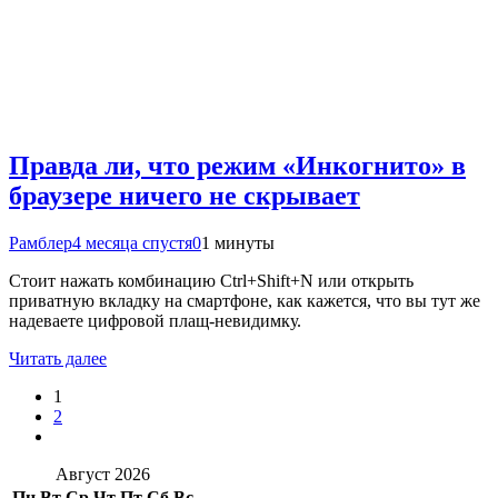
Правда ли, что режим «Инкогнито» в
браузере ничего не скрывает
Рамблер
4 месяца спустя
0
1 минуты
Стоит нажать комбинацию Ctrl+Shift+N или открыть
приватную вкладку на смартфоне, как кажется, что вы тут же
надеваете цифровой плащ-невидимку.
Читать далее
1
2
Август 2026
Пн
Вт
Ср
Чт
Пт
Сб
Вс