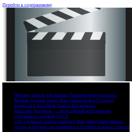
Перейти к содержимому
8 августа, 2026
Человек вождя. Он привил Украине мову и строил
Москву руками зэков. Как слепая вера в Сталина
вознесла и погубила Лазаря Кагановича
Василий Дегтярев — легендарный конструктор
стрелкового оружия СССР
«От турчанок просто тащусь!» Как дагестанец мечтал
уехать в Грузию, но влюбился в Стамбул и начал строить