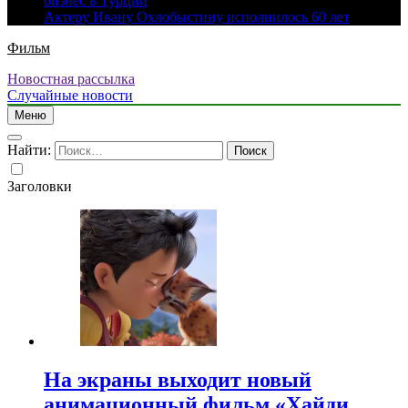
бизнес в Турции
Актеру Ивану Охлобыстину исполнилось 60 лет
Фильм
Новостная рассылка
Случайные новости
Меню
Найти:
Заголовки
На экраны выходит новый
анимационный фильм «Хайди.