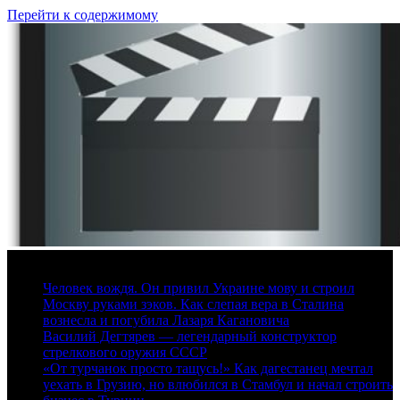
Перейти к содержимому
7 августа, 2026
Человек вождя. Он привил Украине мову и строил
Москву руками зэков. Как слепая вера в Сталина
вознесла и погубила Лазаря Кагановича
Василий Дегтярев — легендарный конструктор
стрелкового оружия СССР
«От турчанок просто тащусь!» Как дагестанец мечтал
уехать в Грузию, но влюбился в Стамбул и начал строить