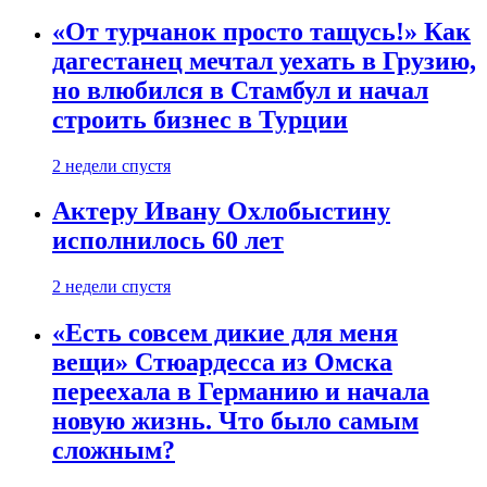
«От турчанок просто тащусь!» Как
дагестанец мечтал уехать в Грузию,
но влюбился в Стамбул и начал
строить бизнес в Турции
2 недели спустя
Актеру Ивану Охлобыстину
исполнилось 60 лет
2 недели спустя
«Есть совсем дикие для меня
вещи» Стюардесса из Омска
переехала в Германию и начала
новую жизнь. Что было самым
сложным?