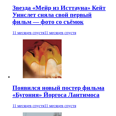
Звезда «Мейр из Исттауна» Кейт
Уинслет сняла свой первый
фильм — фото со съёмок
11 месяцев спустя
11 месяцев спустя
Появился новый постер фильма
«Бугония» Йоргоса Лантимоса
11 месяцев спустя
11 месяцев спустя