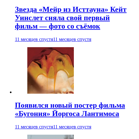
Звезда «Мейр из Исттауна» Кейт
Уинслет сняла свой первый
фильм — фото со съёмок
11 месяцев спустя
11 месяцев спустя
Появился новый постер фильма
«Бугония» Йоргоса Лантимоса
11 месяцев спустя
11 месяцев спустя