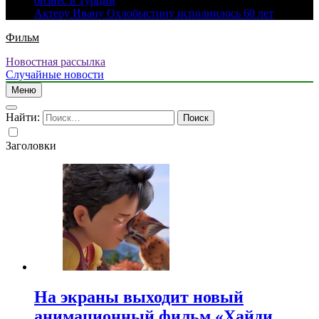
бизнес в Турции
Актеру Ивану Охлобыстину исполнилось 60 лет
Фильм
Новостная рассылка
Случайные новости
Меню
Найти:
Заголовки
На экраны выходит новый
анимационный фильм «Хайди.