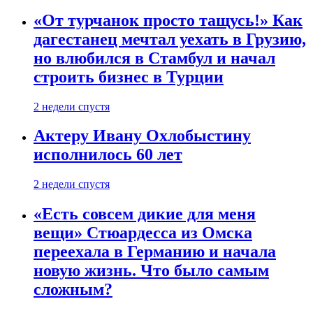
«От турчанок просто тащусь!» Как
дагестанец мечтал уехать в Грузию,
но влюбился в Стамбул и начал
строить бизнес в Турции
2 недели спустя
Актеру Ивану Охлобыстину
исполнилось 60 лет
2 недели спустя
«Есть совсем дикие для меня
вещи» Стюардесса из Омска
переехала в Германию и начала
новую жизнь. Что было самым
сложным?