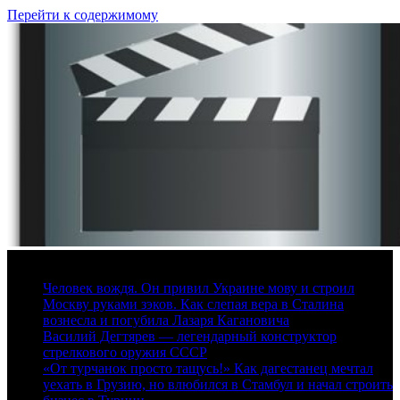
Перейти к содержимому
7 августа, 2026
Человек вождя. Он привил Украине мову и строил
Москву руками зэков. Как слепая вера в Сталина
вознесла и погубила Лазаря Кагановича
Василий Дегтярев — легендарный конструктор
стрелкового оружия СССР
«От турчанок просто тащусь!» Как дагестанец мечтал
уехать в Грузию, но влюбился в Стамбул и начал строить