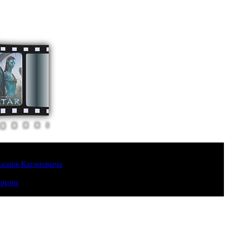
Лазаря Кагановича
урции