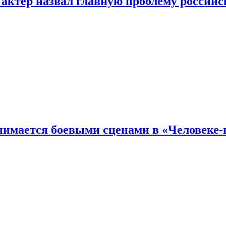
 актер назвал главную проблему российс
имается боевыми сценами в «Человеке-