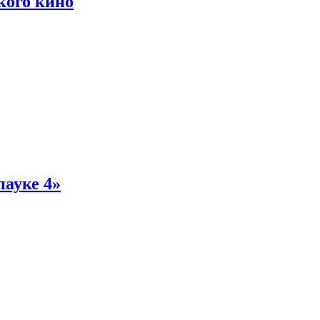
кого кино
пауке 4»