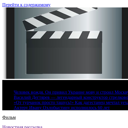
Перейти к содержимому
7 августа, 2026
Человек вождя. Он привил Украине мову и строил Москву 
Василий Дегтярев — легендарный конструктор стрелков
«От турчанок просто тащусь!» Как дагестанец мечтал уех
Актеру Ивану Охлобыстину исполнилось 60 лет
Фильм
Новостная рассылка