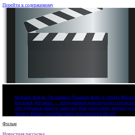
Перейти к содержимому
6 августа, 2026
Человек вождя. Он привил Украине мову и строил Москву 
Василий Дегтярев — легендарный конструктор стрелков
«От турчанок просто тащусь!» Как дагестанец мечтал уех
Актеру Ивану Охлобыстину исполнилось 60 лет
Фильм
Новостная рассылка