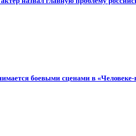
 актер назвал главную проблему российс
имается боевыми сценами в «Человеке-