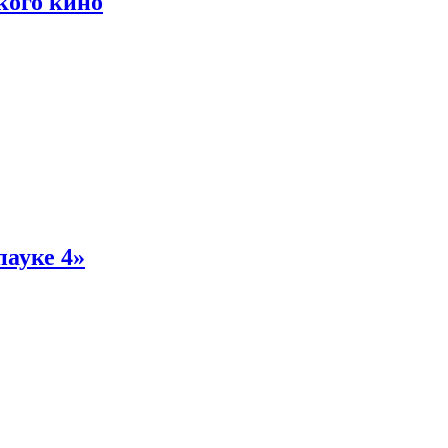
кого кино
пауке 4»