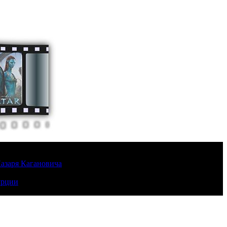
Лазаря Кагановича
урции