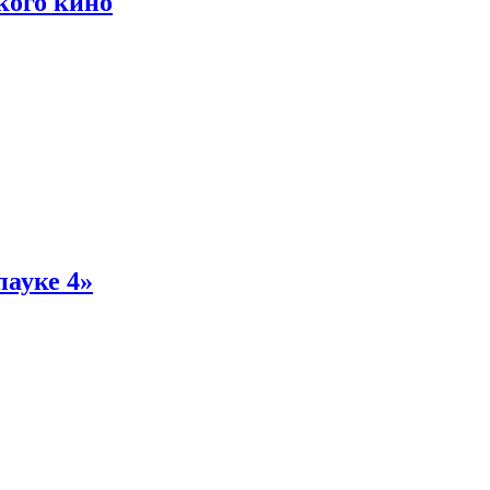
кого кино
пауке 4»