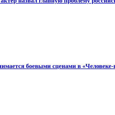
 актер назвал главную проблему российс
имается боевыми сценами в «Человеке-