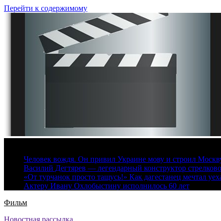
Перейти к содержимому
6 августа, 2026
Человек вождя. Он привил Украине мову и строил Москву 
Василий Дегтярев — легендарный конструктор стрелков
«От турчанок просто тащусь!» Как дагестанец мечтал уех
Актеру Ивану Охлобыстину исполнилось 60 лет
Фильм
Новостная рассылка