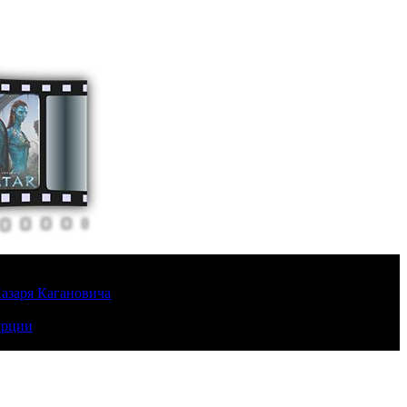
Лазаря Кагановича
урции