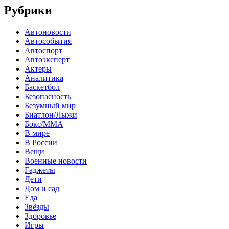
Рубрики
Автоновости
Автособытия
Автоспорт
Автоэксперт
Актеры
Аналитика
Баскетбол
Безопасность
Безумный мир
Биатлон/Лыжи
Бокс/MMA
В мире
В России
Вещи
Военные новости
Гаджеты
Дети
Дом и сад
Еда
Звёзды
Здоровье
Игры