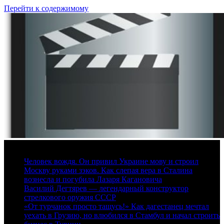
Перейти к содержимому
9 августа, 2026
Человек вождя. Он привил Украине мову и строил
Москву руками зэков. Как слепая вера в Сталина
вознесла и погубила Лазаря Кагановича
Василий Дегтярев — легендарный конструктор
стрелкового оружия СССР
«От турчанок просто тащусь!» Как дагестанец мечтал
уехать в Грузию, но влюбился в Стамбул и начал строить