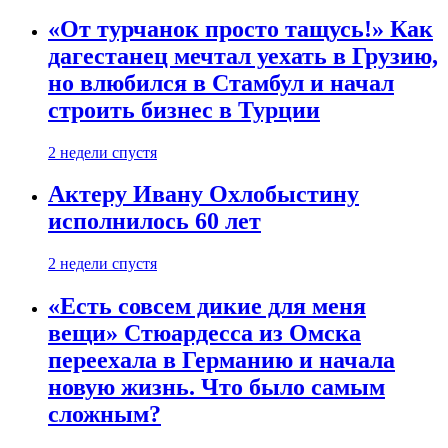
«От турчанок просто тащусь!» Как
дагестанец мечтал уехать в Грузию,
но влюбился в Стамбул и начал
строить бизнес в Турции
2 недели спустя
Актеру Ивану Охлобыстину
исполнилось 60 лет
2 недели спустя
«Есть совсем дикие для меня
вещи» Стюардесса из Омска
переехала в Германию и начала
новую жизнь. Что было самым
сложным?