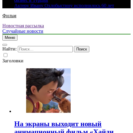
бизнес в Турции
Актеру Ивану Охлобыстину исполнилось 60 лет
Фильм
Новостная рассылка
Случайные новости
Меню
Найти:
Заголовки
На экраны выходит новый
анимационный фильм «Хайди.