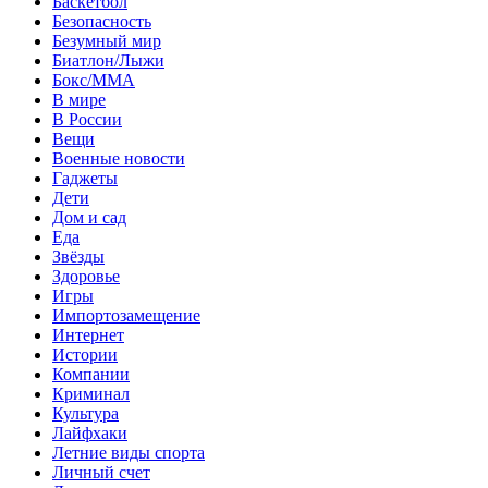
Баскетбол
Безопасность
Безумный мир
Биатлон/Лыжи
Бокс/MMA
В мире
В России
Вещи
Военные новости
Гаджеты
Дети
Дом и сад
Еда
Звёзды
Здоровье
Игры
Импортозамещение
Интернет
Истории
Компании
Криминал
Культура
Лайфхаки
Летние виды спорта
Личный счет