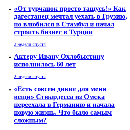
«От турчанок просто тащусь!» Как
дагестанец мечтал уехать в Грузию,
но влюбился в Стамбул и начал
строить бизнес в Турции
2 недели спустя
Актеру Ивану Охлобыстину
исполнилось 60 лет
2 недели спустя
«Есть совсем дикие для меня
вещи» Стюардесса из Омска
переехала в Германию и начала
новую жизнь. Что было самым
сложным?