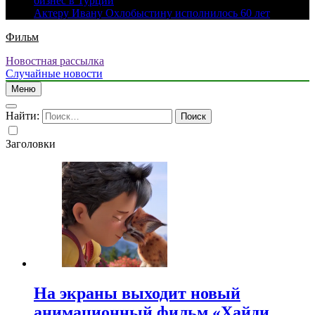
бизнес в Турции
Актеру Ивану Охлобыстину исполнилось 60 лет
Фильм
Новостная рассылка
Случайные новости
Меню
Найти:
Заголовки
На экраны выходит новый
анимационный фильм «Хайди.