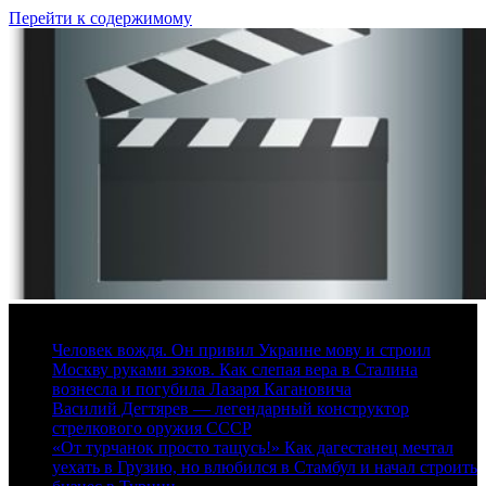
Перейти к содержимому
8 августа, 2026
Человек вождя. Он привил Украине мову и строил
Москву руками зэков. Как слепая вера в Сталина
вознесла и погубила Лазаря Кагановича
Василий Дегтярев — легендарный конструктор
стрелкового оружия СССР
«От турчанок просто тащусь!» Как дагестанец мечтал
уехать в Грузию, но влюбился в Стамбул и начал строить