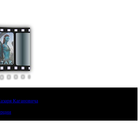
Лазаря Кагановича
урции