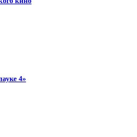
кого кино
пауке 4»