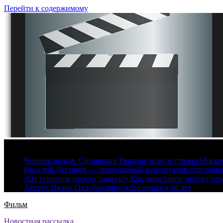
Перейти к содержимому
8 августа, 2026
Человек вождя. Он привил Украине мову и строил Москву 
Василий Дегтярев — легендарный конструктор стрелков
«От турчанок просто тащусь!» Как дагестанец мечтал уех
Актеру Ивану Охлобыстину исполнилось 60 лет
Фильм
Новостная рассылка