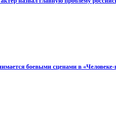
 актер назвал главную проблему российс
имается боевыми сценами в «Человеке-