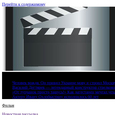
Перейти к содержимому
8 августа, 2026
Человек вождя. Он привил Украине мову и строил Москву 
Василий Дегтярев — легендарный конструктор стрелков
«От турчанок просто тащусь!» Как дагестанец мечтал уех
Актеру Ивану Охлобыстину исполнилось 60 лет
Фильм
Новостная рассылка