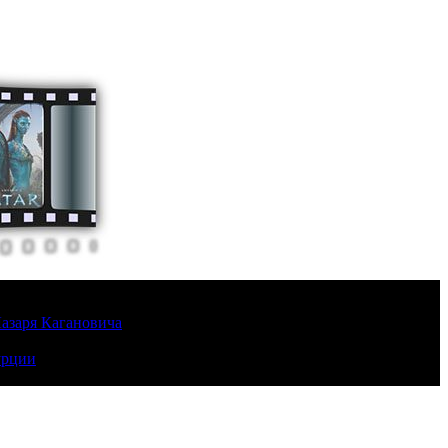
Лазаря Кагановича
урции