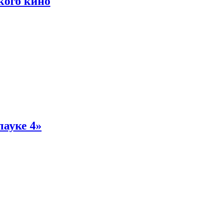
кого кино
пауке 4»