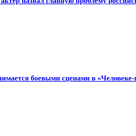
 актер назвал главную проблему российс
имается боевыми сценами в «Человеке-