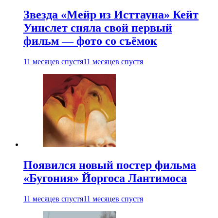
Звезда «Мейр из Исттауна» Кейт
Уинслет сняла свой первый
фильм — фото со съёмок
11 месяцев спустя
11 месяцев спустя
Появился новый постер фильма
«Бугония» Йоргоса Лантимоса
11 месяцев спустя
11 месяцев спустя