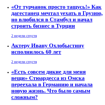
«От турчанок просто тащусь!» Как
дагестанец мечтал уехать в Грузию,
но влюбился в Стамбул и начал
строить бизнес в Турции
2 недели спустя
Актеру Ивану Охлобыстину
исполнилось 60 лет
2 недели спустя
«Есть совсем дикие для меня
вещи» Стюардесса из Омска
переехала в Германию и начала
новую жизнь. Что было самым
сложным?