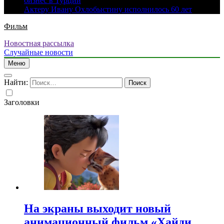
бизнес в Турции
Актеру Ивану Охлобыстину исполнилось 60 лет
Фильм
Новостная рассылка
Случайные новости
Меню
Найти:
Заголовки
На экраны выходит новый
анимационный фильм «Хайди.