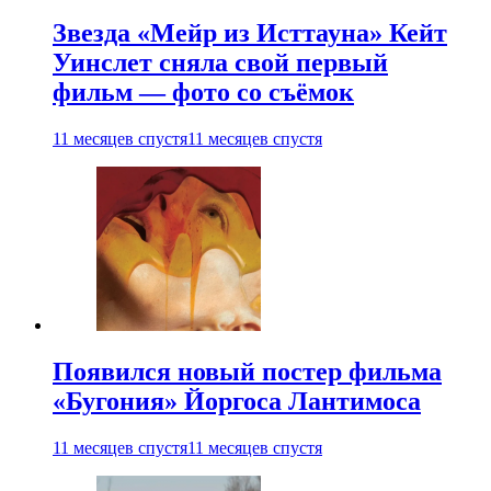
Звезда «Мейр из Исттауна» Кейт
Уинслет сняла свой первый
фильм — фото со съёмок
11 месяцев спустя
11 месяцев спустя
Появился новый постер фильма
«Бугония» Йоргоса Лантимоса
11 месяцев спустя
11 месяцев спустя