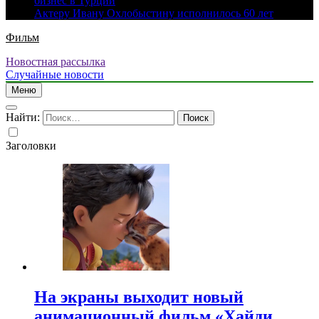
бизнес в Турции
Актеру Ивану Охлобыстину исполнилось 60 лет
Фильм
Новостная рассылка
Случайные новости
Меню
Найти:
Заголовки
На экраны выходит новый
анимационный фильм «Хайди.