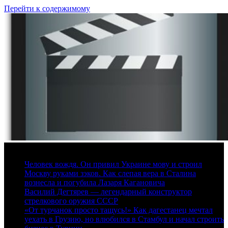
Перейти к содержимому
7 августа, 2026
Человек вождя. Он привил Украине мову и строил
Москву руками зэков. Как слепая вера в Сталина
вознесла и погубила Лазаря Кагановича
Василий Дегтярев — легендарный конструктор
стрелкового оружия СССР
«От турчанок просто тащусь!» Как дагестанец мечтал
уехать в Грузию, но влюбился в Стамбул и начал строить