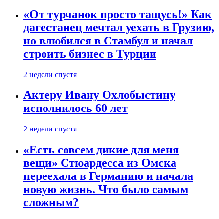
«От турчанок просто тащусь!» Как
дагестанец мечтал уехать в Грузию,
но влюбился в Стамбул и начал
строить бизнес в Турции
2 недели спустя
Актеру Ивану Охлобыстину
исполнилось 60 лет
2 недели спустя
«Есть совсем дикие для меня
вещи» Стюардесса из Омска
переехала в Германию и начала
новую жизнь. Что было самым
сложным?