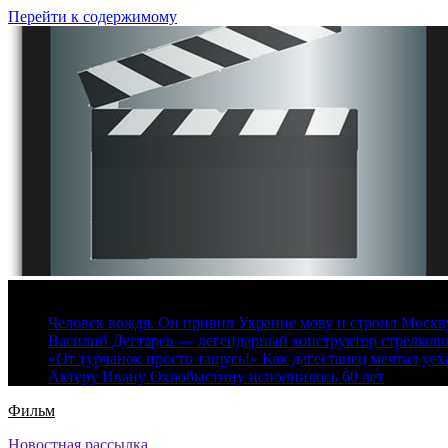
Перейти к содержимому
7 августа, 2026
Человек вождя. Он привил Украине мову и строил Москву 
Василий Дегтярев — легендарный конструктор стрелков
«От турчанок просто тащусь!» Как дагестанец мечтал уех
Актеру Ивану Охлобыстину исполнилось 60 лет
Фильм
Новостная рассылка