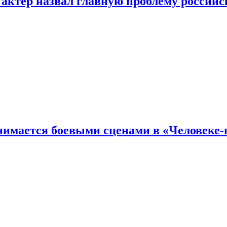
 актер назвал главную проблему российс
имается боевыми сценами в «Человеке-