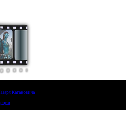
Лазаря Кагановича
урции