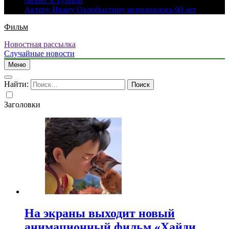
бизнес в Турции
Актеру Ивану Охлобыстину исполнилось 60 лет
Фильм
Новостная рассылка
Случайные новости
Меню
Найти:
Заголовки
На экраны выходит новый
анимационный фильм «Хайди.