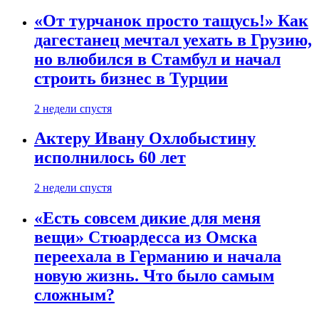
«От турчанок просто тащусь!» Как
дагестанец мечтал уехать в Грузию,
но влюбился в Стамбул и начал
строить бизнес в Турции
2 недели спустя
Актеру Ивану Охлобыстину
исполнилось 60 лет
2 недели спустя
«Есть совсем дикие для меня
вещи» Стюардесса из Омска
переехала в Германию и начала
новую жизнь. Что было самым
сложным?