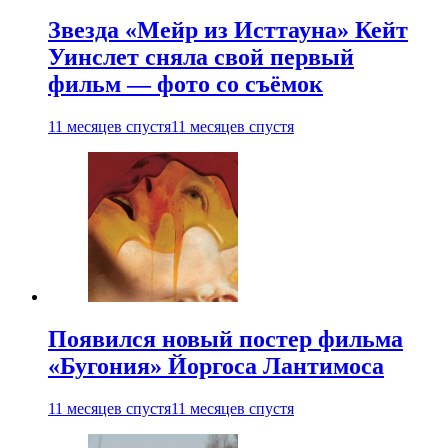
Звезда «Мейр из Исттауна» Кейт
Уинслет сняла свой первый
фильм — фото со съёмок
11 месяцев спустя
11 месяцев спустя
Появился новый постер фильма
«Бугония» Йоргоса Лантимоса
11 месяцев спустя
11 месяцев спустя