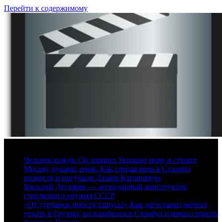
Перейти к содержимому
6 августа, 2026
Человек вождя. Он привил Украине мову и строил
Москву руками зэков. Как слепая вера в Сталина
вознесла и погубила Лазаря Кагановича
Василий Дегтярев — легендарный конструктор
стрелкового оружия СССР
«От турчанок просто тащусь!» Как дагестанец мечтал
уехать в Грузию, но влюбился в Стамбул и начал строить