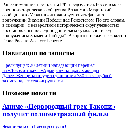
Ранее помощник президента РФ, председатель Российского
военно-исторического общества Владимир Мединский
сообщил, что Угольников планирует снять фильм о
водружении Знамени Победы над Рейхстагом. По его словам,
в сценарии "с невероятной исторической скрупулезностью
восстановлены последние дни и часы буквально перед
водружением Знамени Победы". В картине также расскажут о
Герое России Алексее Бересте.
Навигация по записям
Предыдущая:
20-летний нападающий перешёл
из «Локомотива» в «Адмирал» на правах аренды
Далее:
Женщина отсудила у полиции 380 тысяч рублей
за смех над ее секс-игрушками
Похожие новости
Аниме «Первородный грех Такопи»
получит полнометражный фильм
Чемпионат.com
3 месяца спустя
0