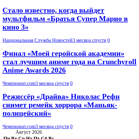
Стало известно, когда выйдет
мультфильм «Братья Супер Марио в
кино 3»
Национальная Служба Новостей
3 месяца спустя
0
Финал «Моей геройской академии»
стал лучшим аниме года на Crunchyroll
Anime Awards 2026
Чемпионат.com
3 месяца спустя
0
Режиссёр «Драйва» Николас Рефн
снимет ремейк хоррора «Маньяк-
полицейский»
Чемпионат.com
3 месяца спустя
0
Август 2026
Пн
Вт
Ср
Чт
Пт
Сб
Вс