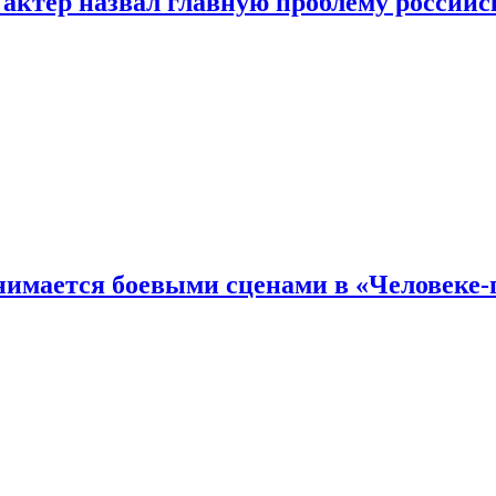
 актер назвал главную проблему российс
имается боевыми сценами в «Человеке-