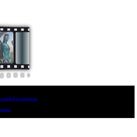
Лазаря Кагановича
урции