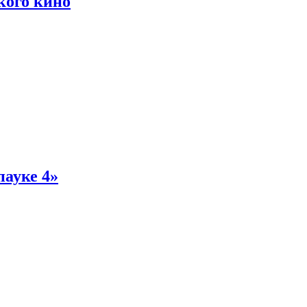
кого кино
пауке 4»