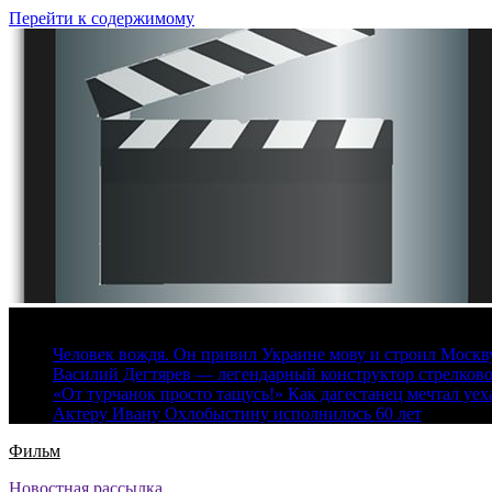
Перейти к содержимому
7 августа, 2026
Человек вождя. Он привил Украине мову и строил Москву 
Василий Дегтярев — легендарный конструктор стрелков
«От турчанок просто тащусь!» Как дагестанец мечтал уех
Актеру Ивану Охлобыстину исполнилось 60 лет
Фильм
Новостная рассылка