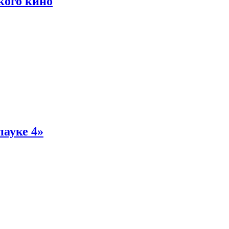
кого кино
пауке 4»