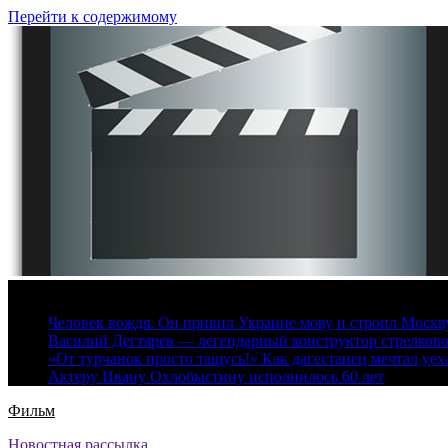
Перейти к содержимому
6 августа, 2026
Человек вождя. Он привил Украине мову и строил Москву 
Василий Дегтярев — легендарный конструктор стрелков
«От турчанок просто тащусь!» Как дагестанец мечтал уех
Актеру Ивану Охлобыстину исполнилось 60 лет
Фильм
Новостная рассылка