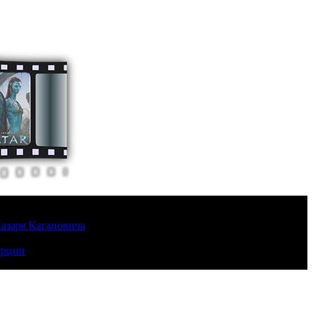
Лазаря Кагановича
урции