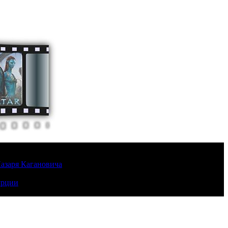
Лазаря Кагановича
урции