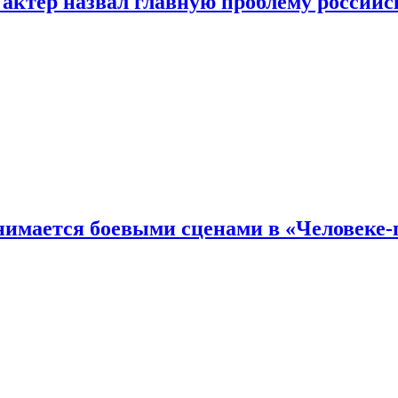
 актер назвал главную проблему российс
имается боевыми сценами в «Человеке-