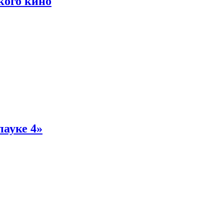
кого кино
пауке 4»