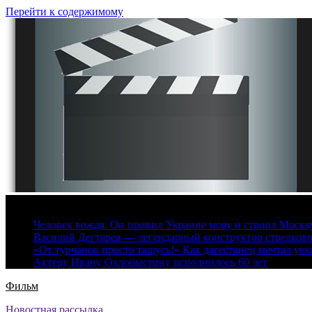
Перейти к содержимому
9 августа, 2026
Человек вождя. Он привил Украине мову и строил Москву 
Василий Дегтярев — легендарный конструктор стрелков
«От турчанок просто тащусь!» Как дагестанец мечтал уех
Актеру Ивану Охлобыстину исполнилось 60 лет
Фильм
Новостная рассылка