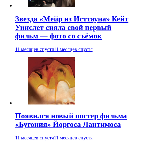
Звезда «Мейр из Исттауна» Кейт
Уинслет сняла свой первый
фильм — фото со съёмок
11 месяцев спустя
11 месяцев спустя
Появился новый постер фильма
«Бугония» Йоргоса Лантимоса
11 месяцев спустя
11 месяцев спустя