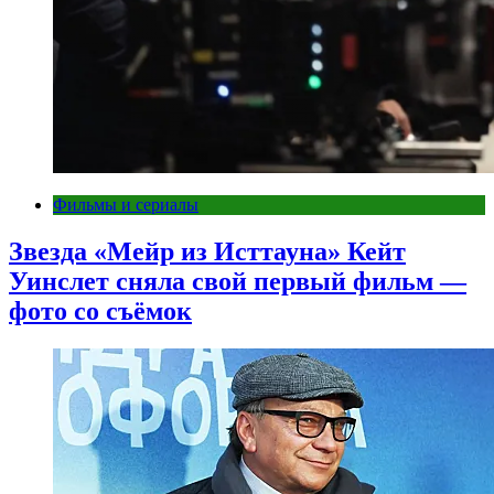
Фильмы и сериалы
Звезда «Мейр из Исттауна» Кейт
Уинслет сняла свой первый фильм —
фото со съёмок