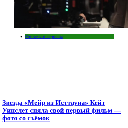
Фильмы и сериалы
Звезда «Мейр из Исттауна» Кейт
Уинслет сняла свой первый фильм —
фото со съёмок