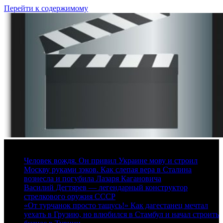
Перейти к содержимому
6 августа, 2026
Человек вождя. Он привил Украине мову и строил
Москву руками зэков. Как слепая вера в Сталина
вознесла и погубила Лазаря Кагановича
Василий Дегтярев — легендарный конструктор
стрелкового оружия СССР
«От турчанок просто тащусь!» Как дагестанец мечтал
уехать в Грузию, но влюбился в Стамбул и начал строить