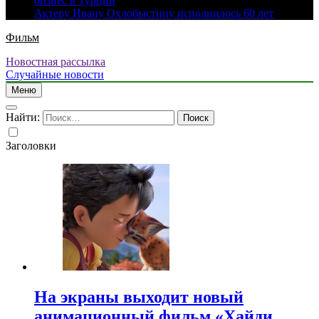
бизнес в Турции
Актеру Ивану Охлобыстину исполнилось 60 лет
Фильм
Новостная рассылка
Случайные новости
Меню
Найти:
Заголовки
На экраны выходит новый
анимационный фильм «Хайди.