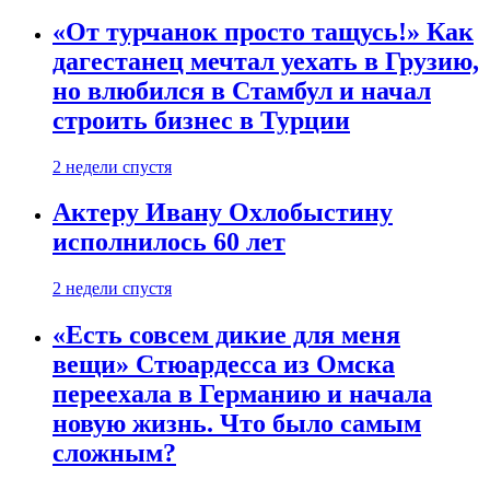
«От турчанок просто тащусь!» Как
дагестанец мечтал уехать в Грузию,
но влюбился в Стамбул и начал
строить бизнес в Турции
2 недели спустя
Актеру Ивану Охлобыстину
исполнилось 60 лет
2 недели спустя
«Есть совсем дикие для меня
вещи» Стюардесса из Омска
переехала в Германию и начала
новую жизнь. Что было самым
сложным?