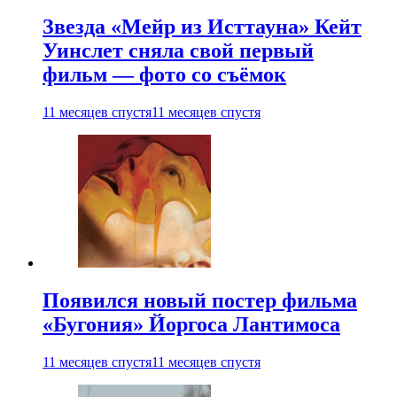
Звезда «Мейр из Исттауна» Кейт
Уинслет сняла свой первый
фильм — фото со съёмок
11 месяцев спустя
11 месяцев спустя
Появился новый постер фильма
«Бугония» Йоргоса Лантимоса
11 месяцев спустя
11 месяцев спустя