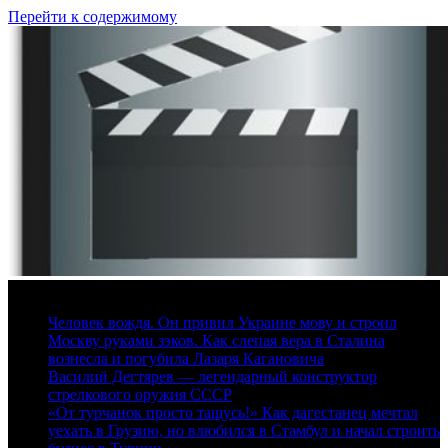
Перейти к содержимому
8 августа, 2026
Человек вождя. Он привил Украине мову и строил
Москву руками зэков. Как слепая вера в Сталина
вознесла и погубила Лазаря Кагановича
Василий Дегтярев — легендарный конструктор
стрелкового оружия СССР
«От турчанок просто тащусь!» Как дагестанец мечтал
уехать в Грузию, но влюбился в Стамбул и начал строить