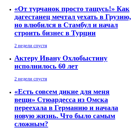
«От турчанок просто тащусь!» Как
дагестанец мечтал уехать в Грузию,
но влюбился в Стамбул и начал
строить бизнес в Турции
2 недели спустя
Актеру Ивану Охлобыстину
исполнилось 60 лет
2 недели спустя
«Есть совсем дикие для меня
вещи» Стюардесса из Омска
переехала в Германию и начала
новую жизнь. Что было самым
сложным?