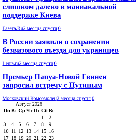
слишком далеко в маниакальной
поддержке Киева
Газета.Ru
2 месяца спустя
0
В России заявили о сохранении
безвизового въезда для украинцев
Lenta.ru
2 месяца спустя
0
Премьер Папуа-Новой Гвинеи
запросил встречу с Путиным
Московский Комсомолец
2 месяца спустя
0
Август 2026
Пн
Вт
Ср
Чт
Пт
Сб
Вс
1
2
3
4
5
6
7
8
9
10
11
12
13
14
15
16
17
18
19
20
21
22
23