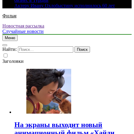
бизнес в Турции
Актеру Ивану Охлобыстину исполнилось 60 лет
Фильм
Новостная рассылка
Случайные новости
Меню
Найти:
Заголовки
На экраны выходит новый
анимационный фильм «Хайди.