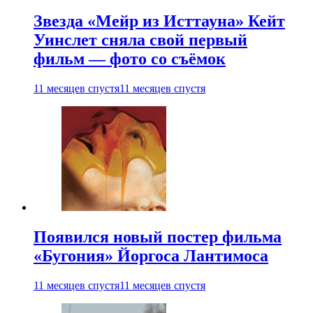
Звезда «Мейр из Исттауна» Кейт
Уинслет сняла свой первый
фильм — фото со съёмок
11 месяцев спустя
11 месяцев спустя
Появился новый постер фильма
«Бугония» Йоргоса Лантимоса
11 месяцев спустя
11 месяцев спустя