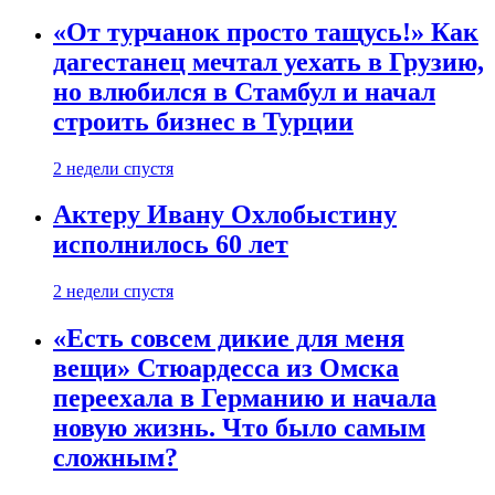
«От турчанок просто тащусь!» Как
дагестанец мечтал уехать в Грузию,
но влюбился в Стамбул и начал
строить бизнес в Турции
2 недели спустя
Актеру Ивану Охлобыстину
исполнилось 60 лет
2 недели спустя
«Есть совсем дикие для меня
вещи» Стюардесса из Омска
переехала в Германию и начала
новую жизнь. Что было самым
сложным?