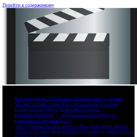
Перейти к содержимому
7 августа, 2026
Человек вождя. Он привил Украине мову и строил
Москву руками зэков. Как слепая вера в Сталина
вознесла и погубила Лазаря Кагановича
Василий Дегтярев — легендарный конструктор
стрелкового оружия СССР
«От турчанок просто тащусь!» Как дагестанец мечтал
уехать в Грузию, но влюбился в Стамбул и начал строить