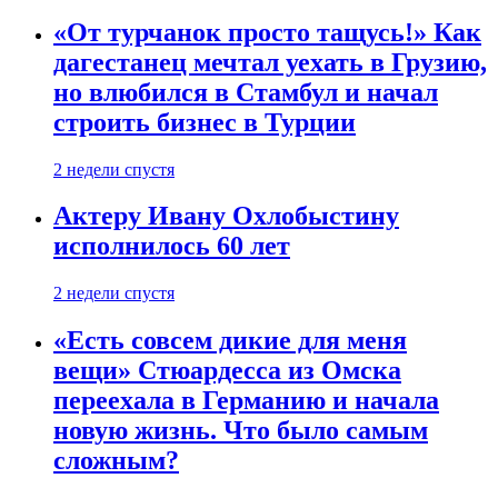
«От турчанок просто тащусь!» Как
дагестанец мечтал уехать в Грузию,
но влюбился в Стамбул и начал
строить бизнес в Турции
2 недели спустя
Актеру Ивану Охлобыстину
исполнилось 60 лет
2 недели спустя
«Есть совсем дикие для меня
вещи» Стюардесса из Омска
переехала в Германию и начала
новую жизнь. Что было самым
сложным?