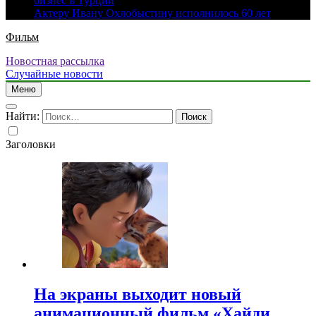
бизнес в Турции
Актеру Ивану Охлобыстину исполнилось 60 лет
Фильм
Новостная рассылка
Случайные новости
Меню
Найти:
Заголовки
На экраны выходит новый
анимационный фильм «Хайди.