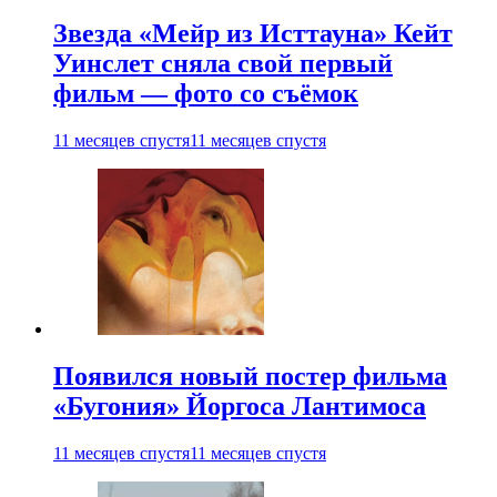
Звезда «Мейр из Исттауна» Кейт
Уинслет сняла свой первый
фильм — фото со съёмок
11 месяцев спустя
11 месяцев спустя
Появился новый постер фильма
«Бугония» Йоргоса Лантимоса
11 месяцев спустя
11 месяцев спустя