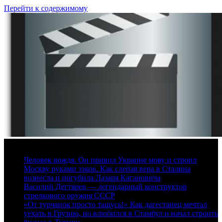
Перейти к содержимому
7 августа, 2026
Человек вождя. Он привил Украине мову и строил
Москву руками зэков. Как слепая вера в Сталина
вознесла и погубила Лазаря Кагановича
Василий Дегтярев — легендарный конструктор
стрелкового оружия СССР
«От турчанок просто тащусь!» Как дагестанец мечтал
уехать в Грузию, но влюбился в Стамбул и начал строить