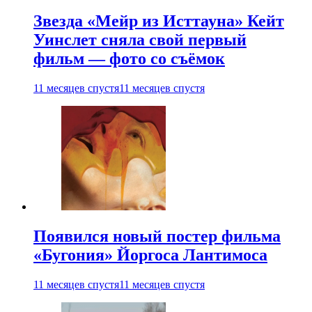
Звезда «Мейр из Исттауна» Кейт
Уинслет сняла свой первый
фильм — фото со съёмок
11 месяцев спустя
11 месяцев спустя
Появился новый постер фильма
«Бугония» Йоргоса Лантимоса
11 месяцев спустя
11 месяцев спустя