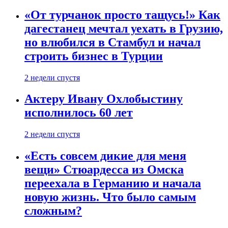
«От турчанок просто тащусь!» Как
дагестанец мечтал уехать в Грузию,
но влюбился в Стамбул и начал
строить бизнес в Турции
2 недели спустя
Актеру Ивану Охлобыстину
исполнилось 60 лет
2 недели спустя
«Есть совсем дикие для меня
вещи» Стюардесса из Омска
переехала в Германию и начала
новую жизнь. Что было самым
сложным?