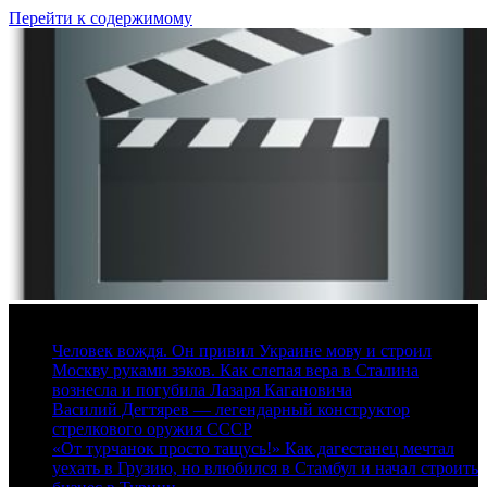
Перейти к содержимому
7 августа, 2026
Человек вождя. Он привил Украине мову и строил
Москву руками зэков. Как слепая вера в Сталина
вознесла и погубила Лазаря Кагановича
Василий Дегтярев — легендарный конструктор
стрелкового оружия СССР
«От турчанок просто тащусь!» Как дагестанец мечтал
уехать в Грузию, но влюбился в Стамбул и начал строить