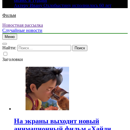
бизнес в Турции
Актеру Ивану Охлобыстину исполнилось 60 лет
Фильм
Новостная рассылка
Случайные новости
Меню
Найти:
Заголовки
На экраны выходит новый
анимационный фильм «Хайди.