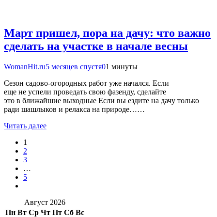
Март пришел, пора на дачу: что важно
сделать на участке в начале весны
WomanHit.ru
5 месяцев спустя
0
1 минуты
Сезон садово-огородных работ уже начался. Если
еще не успели проведать свою фазенду, сделайте
это в ближайшие выходные Если вы ездите на дачу только
ради шашлыков и релакса на природе……
Читать далее
1
2
3
…
5
Август 2026
Пн
Вт
Ср
Чт
Пт
Сб
Вс