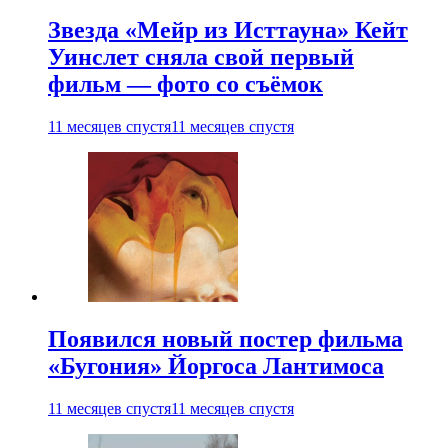
Звезда «Мейр из Исттауна» Кейт
Уинслет сняла свой первый
фильм — фото со съёмок
11 месяцев спустя
11 месяцев спустя
Появился новый постер фильма
«Бугония» Йоргоса Лантимоса
11 месяцев спустя
11 месяцев спустя