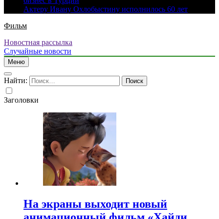
бизнес в Турции
Актеру Ивану Охлобыстину исполнилось 60 лет
Фильм
Новостная рассылка
Случайные новости
Меню
Найти:
Заголовки
На экраны выходит новый
анимационный фильм «Хайди.