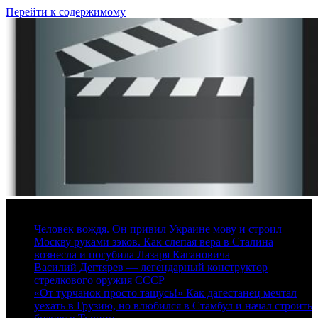
Перейти к содержимому
6 августа, 2026
Человек вождя. Он привил Украине мову и строил
Москву руками зэков. Как слепая вера в Сталина
вознесла и погубила Лазаря Кагановича
Василий Дегтярев — легендарный конструктор
стрелкового оружия СССР
«От турчанок просто тащусь!» Как дагестанец мечтал
уехать в Грузию, но влюбился в Стамбул и начал строить