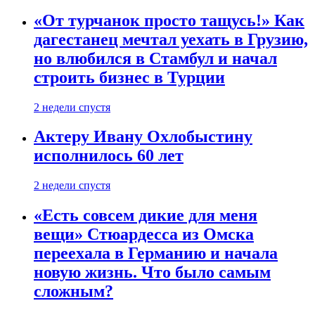
«От турчанок просто тащусь!» Как
дагестанец мечтал уехать в Грузию,
но влюбился в Стамбул и начал
строить бизнес в Турции
2 недели спустя
Актеру Ивану Охлобыстину
исполнилось 60 лет
2 недели спустя
«Есть совсем дикие для меня
вещи» Стюардесса из Омска
переехала в Германию и начала
новую жизнь. Что было самым
сложным?