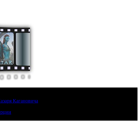
Лазаря Кагановича
урции