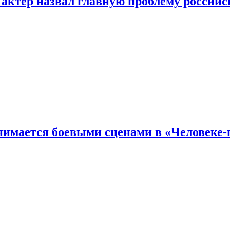
 актер назвал главную проблему российс
имается боевыми сценами в «Человеке-