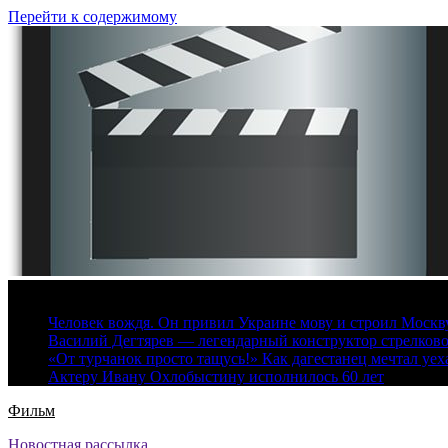
Перейти к содержимому
7 августа, 2026
Человек вождя. Он привил Украине мову и строил Москву 
Василий Дегтярев — легендарный конструктор стрелков
«От турчанок просто тащусь!» Как дагестанец мечтал уех
Актеру Ивану Охлобыстину исполнилось 60 лет
Фильм
Новостная рассылка