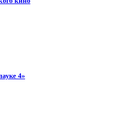
кого кино
пауке 4»