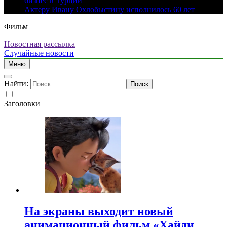
бизнес в Турции
Актеру Ивану Охлобыстину исполнилось 60 лет
Фильм
Новостная рассылка
Случайные новости
Меню
Найти:
Заголовки
На экраны выходит новый
анимационный фильм «Хайди.