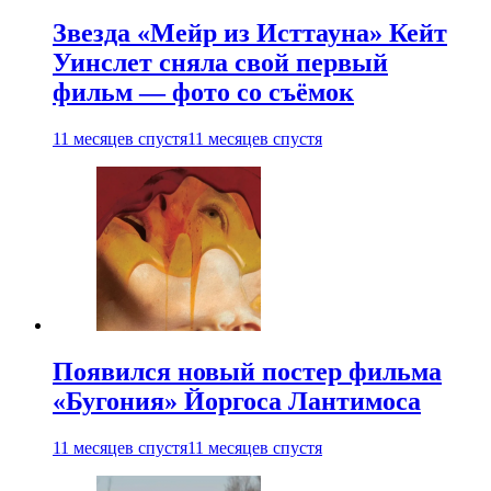
Звезда «Мейр из Исттауна» Кейт
Уинслет сняла свой первый
фильм — фото со съёмок
11 месяцев спустя
11 месяцев спустя
Появился новый постер фильма
«Бугония» Йоргоса Лантимоса
11 месяцев спустя
11 месяцев спустя