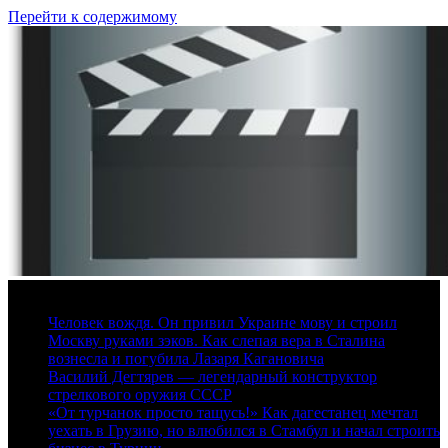
Перейти к содержимому
7 августа, 2026
Человек вождя. Он привил Украине мову и строил
Москву руками зэков. Как слепая вера в Сталина
вознесла и погубила Лазаря Кагановича
Василий Дегтярев — легендарный конструктор
стрелкового оружия СССР
«От турчанок просто тащусь!» Как дагестанец мечтал
уехать в Грузию, но влюбился в Стамбул и начал строить