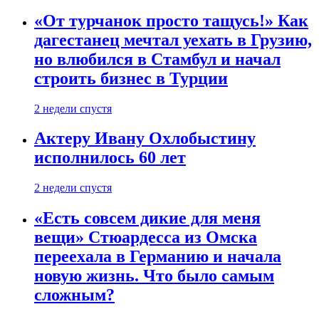
«От турчанок просто тащусь!» Как
дагестанец мечтал уехать в Грузию,
но влюбился в Стамбул и начал
строить бизнес в Турции
2 недели спустя
Актеру Ивану Охлобыстину
исполнилось 60 лет
2 недели спустя
«Есть совсем дикие для меня
вещи» Стюардесса из Омска
переехала в Германию и начала
новую жизнь. Что было самым
сложным?