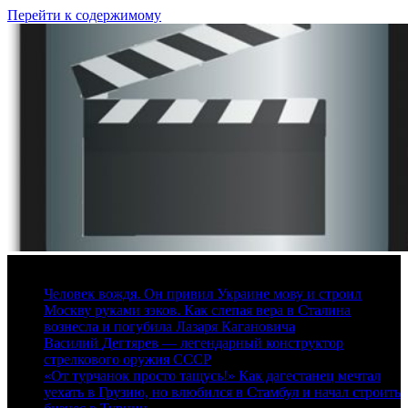
Перейти к содержимому
6 августа, 2026
Человек вождя. Он привил Украине мову и строил
Москву руками зэков. Как слепая вера в Сталина
вознесла и погубила Лазаря Кагановича
Василий Дегтярев — легендарный конструктор
стрелкового оружия СССР
«От турчанок просто тащусь!» Как дагестанец мечтал
уехать в Грузию, но влюбился в Стамбул и начал строить