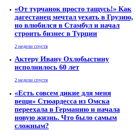
«От турчанок просто тащусь!» Как
дагестанец мечтал уехать в Грузию,
но влюбился в Стамбул и начал
строить бизнес в Турции
2 недели спустя
Актеру Ивану Охлобыстину
исполнилось 60 лет
2 недели спустя
«Есть совсем дикие для меня
вещи» Стюардесса из Омска
переехала в Германию и начала
новую жизнь. Что было самым
сложным?