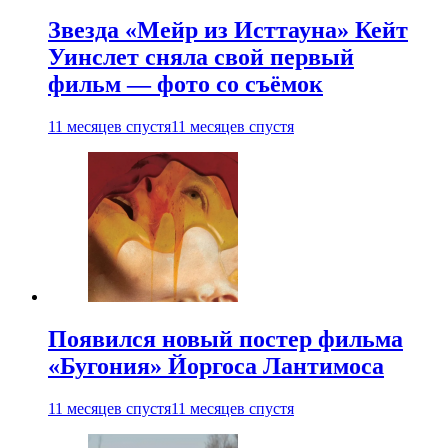
Звезда «Мейр из Исттауна» Кейт
Уинслет сняла свой первый
фильм — фото со съёмок
11 месяцев спустя
11 месяцев спустя
Появился новый постер фильма
«Бугония» Йоргоса Лантимоса
11 месяцев спустя
11 месяцев спустя