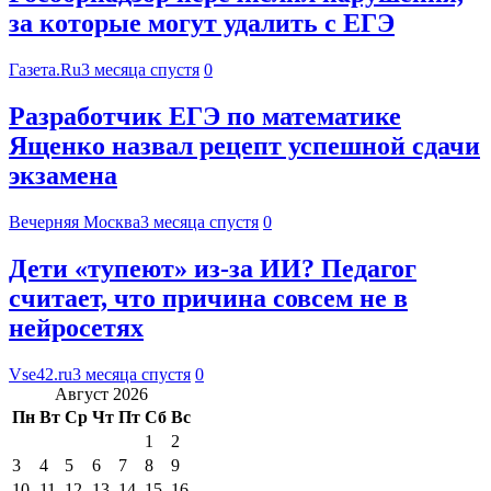
за которые могут удалить с ЕГЭ
Газета.Ru
3 месяца спустя
0
Разработчик ЕГЭ по математике
Ященко назвал рецепт успешной сдачи
экзамена
Вечерняя Москва
3 месяца спустя
0
Дети «тупеют» из-за ИИ? Педагог
считает, что причина совсем не в
нейросетях
Vse42.ru
3 месяца спустя
0
Август 2026
Пн
Вт
Ср
Чт
Пт
Сб
Вс
1
2
3
4
5
6
7
8
9
10
11
12
13
14
15
16