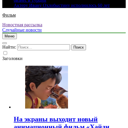
бизнес в Турции
Актеру Ивану Охлобыстину исполнилось 60 лет
Фильм
Новостная рассылка
Случайные новости
Меню
Найти:
Заголовки
На экраны выходит новый
анимационный фильм «Хайди.