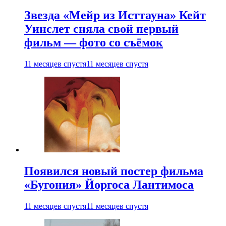
Звезда «Мейр из Исттауна» Кейт
Уинслет сняла свой первый
фильм — фото со съёмок
11 месяцев спустя
11 месяцев спустя
Появился новый постер фильма
«Бугония» Йоргоса Лантимоса
11 месяцев спустя
11 месяцев спустя