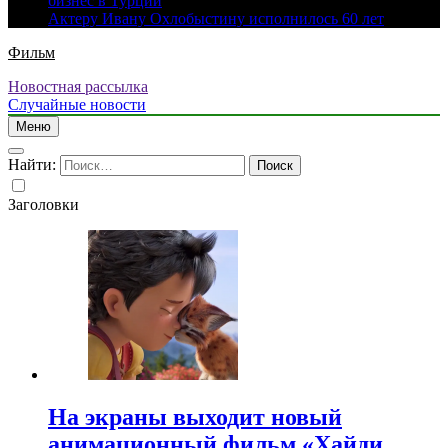
бизнес в Турции
Актеру Ивану Охлобыстину исполнилось 60 лет
Фильм
Новостная рассылка
Случайные новости
Меню
Найти:
Заголовки
На экраны выходит новый
анимационный фильм «Хайди.