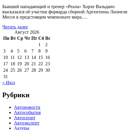
Бывший нападающий и тренер «Реала» Хорхе Вальдано
высказался об участии форварда сборной Аргентины Лионеля
Месси в предстоящем чемпионате мира….
Читать далее
Август 2026
Пн
Вт
Ср
Чт
Пт
Сб
Вс
1
2
3
4
5
6
7
8
9
10
11
12
13
14
15
16
17
18
19
20
21
22
23
24
25
26
27
28
29
30
31
« Июл
Рубрики
Автоновости
Автособытия
Автоспорт
Автоэксперт
Актеры