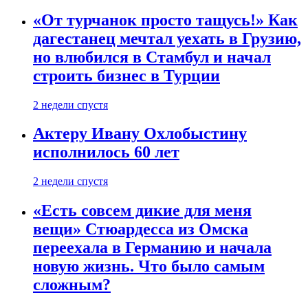
«От турчанок просто тащусь!» Как
дагестанец мечтал уехать в Грузию,
но влюбился в Стамбул и начал
строить бизнес в Турции
2 недели спустя
Актеру Ивану Охлобыстину
исполнилось 60 лет
2 недели спустя
«Есть совсем дикие для меня
вещи» Стюардесса из Омска
переехала в Германию и начала
новую жизнь. Что было самым
сложным?