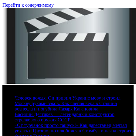
Перейти к содержимому
7 августа, 2026
Человек вождя. Он привил Украине мову и строил
Москву руками зэков. Как слепая вера в Сталина
вознесла и погубила Лазаря Кагановича
Василий Дегтярев — легендарный конструктор
стрелкового оружия СССР
«От турчанок просто тащусь!» Как дагестанец мечтал
уехать в Грузию, но влюбился в Стамбул и начал строить