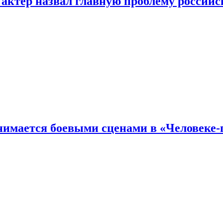
 актер назвал главную проблему российс
имается боевыми сценами в «Человеке-