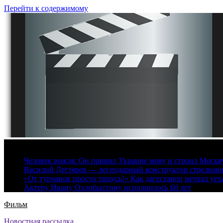
Перейти к содержимому
6 августа, 2026
Человек вождя. Он привил Украине мову и строил Москву 
Василий Дегтярев — легендарный конструктор стрелков
«От турчанок просто тащусь!» Как дагестанец мечтал уех
Актеру Ивану Охлобыстину исполнилось 60 лет
Фильм
Новостная рассылка