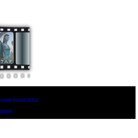
Лазаря Кагановича
урции