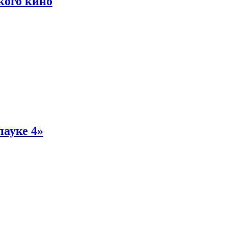
кого кино
пауке 4»