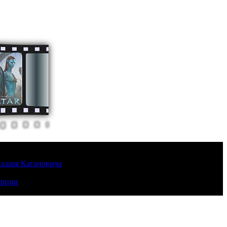
Лазаря Кагановича
урции