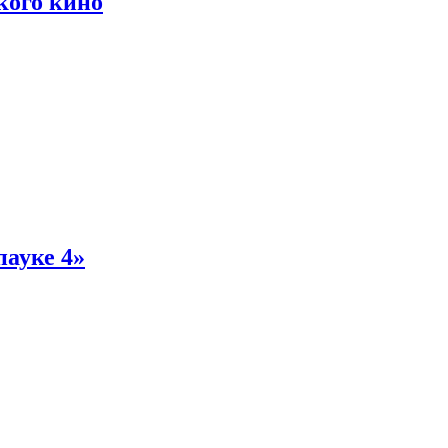
кого кино
пауке 4»