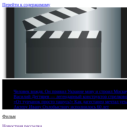
Перейти к содержимому
9 августа, 2026
Человек вождя. Он привил Украине мову и строил Москву 
Василий Дегтярев — легендарный конструктор стрелков
«От турчанок просто тащусь!» Как дагестанец мечтал уех
Актеру Ивану Охлобыстину исполнилось 60 лет
Фильм
Новостная рассылка