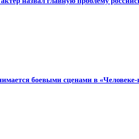
 актер назвал главную проблему российс
имается боевыми сценами в «Человеке-