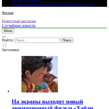
бизнес в Турции
Актеру Ивану Охлобыстину исполнилось 60 лет
Фильм
Новостная рассылка
Случайные новости
Меню
Найти:
Заголовки
На экраны выходит новый
анимационный фильм «Хайди.