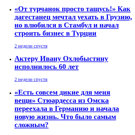
«От турчанок просто тащусь!» Как
дагестанец мечтал уехать в Грузию,
но влюбился в Стамбул и начал
строить бизнес в Турции
2 недели спустя
Актеру Ивану Охлобыстину
исполнилось 60 лет
2 недели спустя
«Есть совсем дикие для меня
вещи» Стюардесса из Омска
переехала в Германию и начала
новую жизнь. Что было самым
сложным?