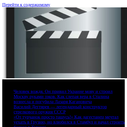
Перейти к содержимому
9 августа, 2026
Человек вождя. Он привил Украине мову и строил
Москву руками зэков. Как слепая вера в Сталина
вознесла и погубила Лазаря Кагановича
Василий Дегтярев — легендарный конструктор
стрелкового оружия СССР
«От турчанок просто тащусь!» Как дагестанец мечтал
уехать в Грузию, но влюбился в Стамбул и начал строить