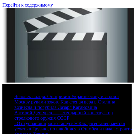
Перейти к содержимому
10 августа, 2026
Человек вождя. Он привил Украине мову и строил
Москву руками зэков. Как слепая вера в Сталина
вознесла и погубила Лазаря Кагановича
Василий Дегтярев — легендарный конструктор
стрелкового оружия СССР
«От турчанок просто тащусь!» Как дагестанец мечтал
уехать в Грузию, но влюбился в Стамбул и начал строить