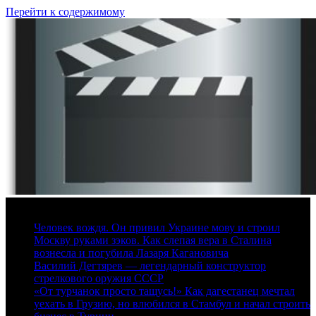
Перейти к содержимому
9 августа, 2026
Человек вождя. Он привил Украине мову и строил
Москву руками зэков. Как слепая вера в Сталина
вознесла и погубила Лазаря Кагановича
Василий Дегтярев — легендарный конструктор
стрелкового оружия СССР
«От турчанок просто тащусь!» Как дагестанец мечтал
уехать в Грузию, но влюбился в Стамбул и начал строить