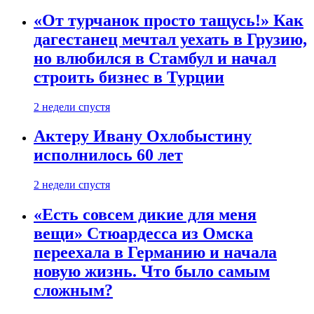
«От турчанок просто тащусь!» Как
дагестанец мечтал уехать в Грузию,
но влюбился в Стамбул и начал
строить бизнес в Турции
2 недели спустя
Актеру Ивану Охлобыстину
исполнилось 60 лет
2 недели спустя
«Есть совсем дикие для меня
вещи» Стюардесса из Омска
переехала в Германию и начала
новую жизнь. Что было самым
сложным?