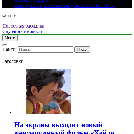
бизнес в Турции
Актеру Ивану Охлобыстину исполнилось 60 лет
Фильм
Новостная рассылка
Случайные новости
Меню
Найти:
Заголовки
На экраны выходит новый
анимационный фильм «Хайди.