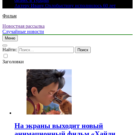
бизнес в Турции
Актеру Ивану Охлобыстину исполнилось 60 лет
Фильм
Новостная рассылка
Случайные новости
Меню
Найти:
Заголовки
На экраны выходит новый
анимационный фильм «Хайди.