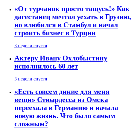
«От турчанок просто тащусь!» Как
дагестанец мечтал уехать в Грузию,
но влюбился в Стамбул и начал
строить бизнес в Турции
3 недели спустя
Актеру Ивану Охлобыстину
исполнилось 60 лет
3 недели спустя
«Есть совсем дикие для меня
вещи» Стюардесса из Омска
переехала в Германию и начала
новую жизнь. Что было самым
сложным?