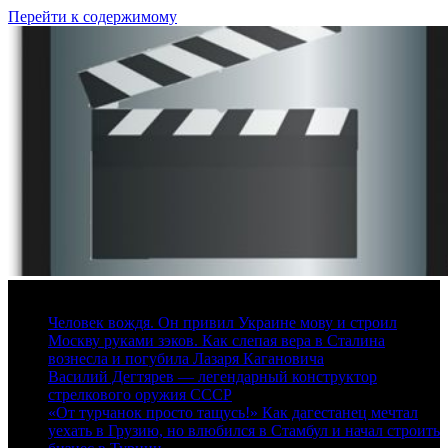
Перейти к содержимому
10 августа, 2026
Человек вождя. Он привил Украине мову и строил
Москву руками зэков. Как слепая вера в Сталина
вознесла и погубила Лазаря Кагановича
Василий Дегтярев — легендарный конструктор
стрелкового оружия СССР
«От турчанок просто тащусь!» Как дагестанец мечтал
уехать в Грузию, но влюбился в Стамбул и начал строить