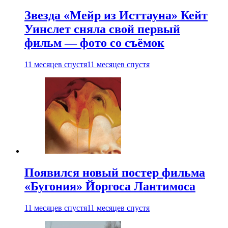
Звезда «Мейр из Исттауна» Кейт
Уинслет сняла свой первый
фильм — фото со съёмок
11 месяцев спустя
11 месяцев спустя
Появился новый постер фильма
«Бугония» Йоргоса Лантимоса
11 месяцев спустя
11 месяцев спустя