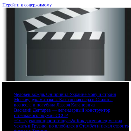
Перейти к содержимому
7 августа, 2026
Человек вождя. Он привил Украине мову и строил
Москву руками зэков. Как слепая вера в Сталина
вознесла и погубила Лазаря Кагановича
Василий Дегтярев — легендарный конструктор
стрелкового оружия СССР
«От турчанок просто тащусь!» Как дагестанец мечтал
уехать в Грузию, но влюбился в Стамбул и начал строить