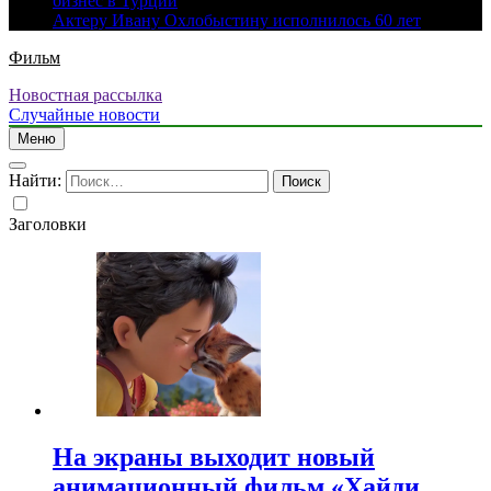
бизнес в Турции
Актеру Ивану Охлобыстину исполнилось 60 лет
Фильм
Новостная рассылка
Случайные новости
Меню
Найти:
Заголовки
На экраны выходит новый
анимационный фильм «Хайди.