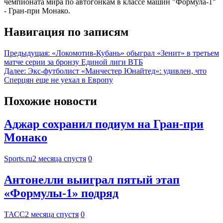
чемпионата мира по автогонкам в классе машин "Формула-1"
- Гран-при Монако.
Навигация по записям
Предыдущая:
«Локомотив-Кубань» обыграл «Зенит» в третьем
матче серии за бронзу Единой лиги ВТБ
Далее:
Экс-футболист «Манчестер Юнайтед»: удивлен, что
Сперцян еще не уехал в Европу
Похожие новости
Аджар сохранил подиум на Гран-при
Монако
Sports.ru
2 месяца спустя
0
Антонелли выиграл пятый этап
«Формулы-1» подряд
ТАСС
2 месяца спустя
0