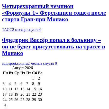
Четырехкратный чемпион
«Формулы-1» Ферстаппен сошел после
старта Гран-при Монако
ТАСС
2 месяца спустя
0
Фредерик Вассёр попал в больницу –
он не будет присутствовать на трассе в
Монако
autosport.com.ru
2 месяца спустя
0
Август 2026
Пн
Вт
Ср
Чт
Пт
Сб
Вс
1
2
3
4
5
6
7
8
9
10
11
12
13
14
15
16
17
18
19
20
21
22
23
24
25
26
27
28
29
30
31