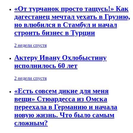
«От турчанок просто тащусь!» Как
дагестанец мечтал уехать в Грузию,
но влюбился в Стамбул и начал
строить бизнес в Турции
2 недели спустя
Актеру Ивану Охлобыстину
исполнилось 60 лет
2 недели спустя
«Есть совсем дикие для меня
вещи» Стюардесса из Омска
переехала в Германию и начала
новую жизнь. Что было самым
сложным?