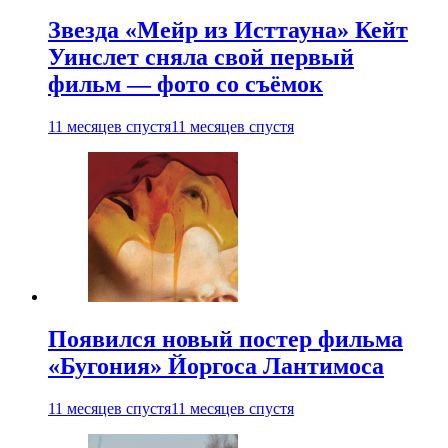
Звезда «Мейр из Исттауна» Кейт
Уинслет сняла свой первый
фильм — фото со съёмок
11 месяцев спустя
11 месяцев спустя
Появился новый постер фильма
«Бугония» Йоргоса Лантимоса
11 месяцев спустя
11 месяцев спустя