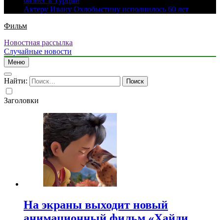
бизнес в Турции
Актеру Ивану Охлобыстину исполнилось 60 лет
Фильм
Новостная рассылка
Случайные новости
Меню
Найти:
Заголовки
На экраны выходит новый
анимационный фильм «Хайди.