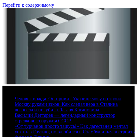
Перейти к содержимому
6 августа, 2026
Человек вождя. Он привил Украине мову и строил
Москву руками зэков. Как слепая вера в Сталина
вознесла и погубила Лазаря Кагановича
Василий Дегтярев — легендарный конструктор
стрелкового оружия СССР
«От турчанок просто тащусь!» Как дагестанец мечтал
уехать в Грузию, но влюбился в Стамбул и начал строить