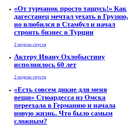
«От турчанок просто тащусь!» Как
дагестанец мечтал уехать в Грузию,
но влюбился в Стамбул и начал
строить бизнес в Турции
2 недели спустя
Актеру Ивану Охлобыстину
исполнилось 60 лет
2 недели спустя
«Есть совсем дикие для меня
вещи» Стюардесса из Омска
переехала в Германию и начала
новую жизнь. Что было самым
сложным?