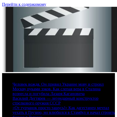
Перейти к содержимому
7 августа, 2026
Человек вождя. Он привил Украине мову и строил
Москву руками зэков. Как слепая вера в Сталина
вознесла и погубила Лазаря Кагановича
Василий Дегтярев — легендарный конструктор
стрелкового оружия СССР
«От турчанок просто тащусь!» Как дагестанец мечтал
уехать в Грузию, но влюбился в Стамбул и начал строить