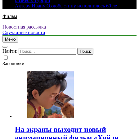
бизнес в Турции
Актеру Ивану Охлобыстину исполнилось 60 лет
Фильм
Новостная рассылка
Случайные новости
Меню
Найти:
Заголовки
На экраны выходит новый
анимационный фильм «Хайди.