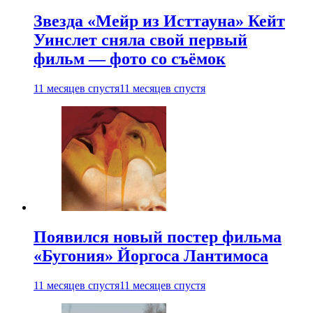
Звезда «Мейр из Исттауна» Кейт
Уинслет сняла свой первый
фильм — фото со съёмок
11 месяцев спустя
11 месяцев спустя
Появился новый постер фильма
«Бугония» Йоргоса Лантимоса
11 месяцев спустя
11 месяцев спустя