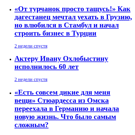
«От турчанок просто тащусь!» Как
дагестанец мечтал уехать в Грузию,
но влюбился в Стамбул и начал
строить бизнес в Турции
2 недели спустя
Актеру Ивану Охлобыстину
исполнилось 60 лет
2 недели спустя
«Есть совсем дикие для меня
вещи» Стюардесса из Омска
переехала в Германию и начала
новую жизнь. Что было самым
сложным?