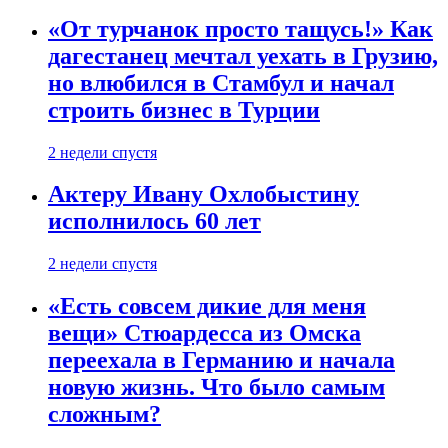
«От турчанок просто тащусь!» Как
дагестанец мечтал уехать в Грузию,
но влюбился в Стамбул и начал
строить бизнес в Турции
2 недели спустя
Актеру Ивану Охлобыстину
исполнилось 60 лет
2 недели спустя
«Есть совсем дикие для меня
вещи» Стюардесса из Омска
переехала в Германию и начала
новую жизнь. Что было самым
сложным?