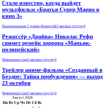
Стало известно, когда выйдет
мультфильм «Братья Супер Марио в
кино 3»
Национальная Служба Новостей
3 месяца спустя
0
Режиссёр «Драйва» Николас Рефн
снимет ремейк хоррора «Маньяк-
полицейский»
Чемпионат.com
3 месяца спустя
0
Трейлер аниме-фильма «Созданный в
Бездне: Тайна пробуждения» — выход
23 октября
Чемпионат.com
3 месяца спустя
0
Август 2026
Пн
Вт
Ср
Чт
Пт
Сб
Вс
1
2