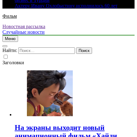
бизнес в Турции
Актеру Ивану Охлобыстину исполнилось 60 лет
Фильм
Новостная рассылка
Случайные новости
Меню
Найти:
Заголовки
На экраны выходит новый
анимационный фильм «Хайди.