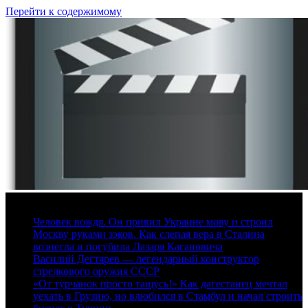
Перейти к содержимому
7 августа, 2026
Человек вождя. Он привил Украине мову и строил
Москву руками зэков. Как слепая вера в Сталина
вознесла и погубила Лазаря Кагановича
Василий Дегтярев — легендарный конструктор
стрелкового оружия СССР
«От турчанок просто тащусь!» Как дагестанец мечтал
уехать в Грузию, но влюбился в Стамбул и начал строить