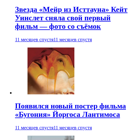
Звезда «Мейр из Исттауна» Кейт
Уинслет сняла свой первый
фильм — фото со съёмок
11 месяцев спустя
11 месяцев спустя
Появился новый постер фильма
«Бугония» Йоргоса Лантимоса
11 месяцев спустя
11 месяцев спустя