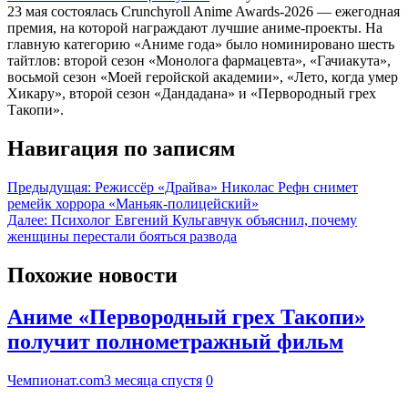
23 мая состоялась Crunchyroll Anime Awards-2026 — ежегодная
премия, на которой награждают лучшие аниме-проекты. На
главную категорию «Аниме года» было номинировано шесть
тайтлов: второй сезон «Монолога фармацевта», «Гачиакута»,
восьмой сезон «Моей геройской академии», «Лето, когда умер
Хикару», второй сезон «Дандадана» и «Первородный грех
Такопи».
Навигация по записям
Предыдущая:
Режиссёр «Драйва» Николас Рефн снимет
ремейк хоррора «Маньяк-полицейский»
Далее:
Психолог Евгений Кульгавчук объяснил, почему
женщины перестали бояться развода
Похожие новости
Аниме «Первородный грех Такопи»
получит полнометражный фильм
Чемпионат.com
3 месяца спустя
0