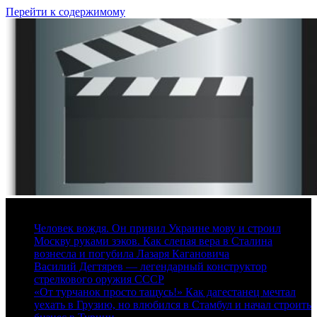
Перейти к содержимому
7 августа, 2026
Человек вождя. Он привил Украине мову и строил
Москву руками зэков. Как слепая вера в Сталина
вознесла и погубила Лазаря Кагановича
Василий Дегтярев — легендарный конструктор
стрелкового оружия СССР
«От турчанок просто тащусь!» Как дагестанец мечтал
уехать в Грузию, но влюбился в Стамбул и начал строить