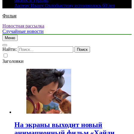
бизнес в Турции
Актеру Ивану Охлобыстину исполнилось 60 лет
Фильм
Новостная рассылка
Случайные новости
Меню
Найти:
Заголовки
На экраны выходит новый
анимационный фильм «Хайди.