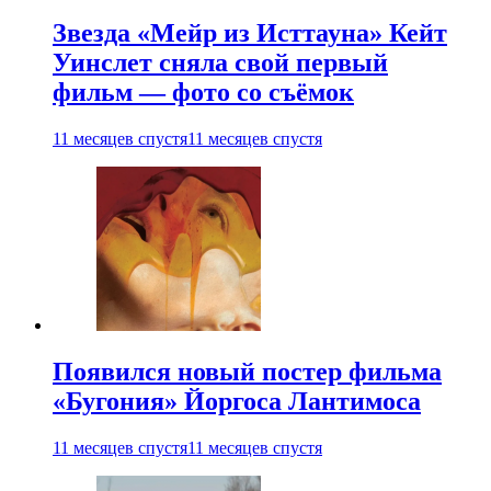
Звезда «Мейр из Исттауна» Кейт
Уинслет сняла свой первый
фильм — фото со съёмок
11 месяцев спустя
11 месяцев спустя
Появился новый постер фильма
«Бугония» Йоргоса Лантимоса
11 месяцев спустя
11 месяцев спустя