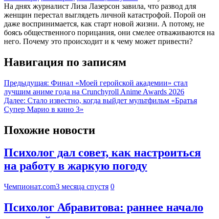
На днях журналист Лиза Лазерсон завила, что развод для
женщин перестал выглядеть личной катастрофой. Порой он
даже воспринимается, как старт новой жизни. А потому, не
боясь общественного порицания, они смелее отваживаются на
него. Почему это происходит и к чему может привести?
Навигация по записям
Предыдущая:
Финал «Моей геройской академии» стал
лучшим аниме года на Crunchyroll Anime Awards 2026
Далее:
Стало известно, когда выйдет мультфильм «Братья
Супер Марио в кино 3»
Похожие новости
Психолог дал совет, как настроиться
на работу в жаркую погоду
Чемпионат.com
3 месяца спустя
0
Психолог Абравитова: раннее начало