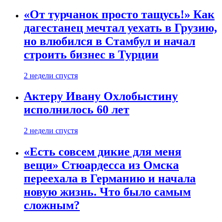
«От турчанок просто тащусь!» Как
дагестанец мечтал уехать в Грузию,
но влюбился в Стамбул и начал
строить бизнес в Турции
2 недели спустя
Актеру Ивану Охлобыстину
исполнилось 60 лет
2 недели спустя
«Есть совсем дикие для меня
вещи» Стюардесса из Омска
переехала в Германию и начала
новую жизнь. Что было самым
сложным?