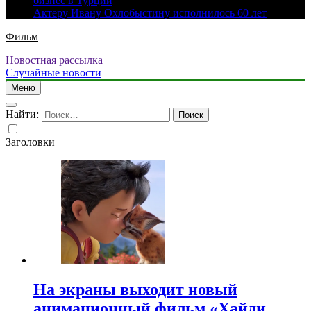
бизнес в Турции
Актеру Ивану Охлобыстину исполнилось 60 лет
Фильм
Новостная рассылка
Случайные новости
Меню
Найти:
Заголовки
На экраны выходит новый
анимационный фильм «Хайди.