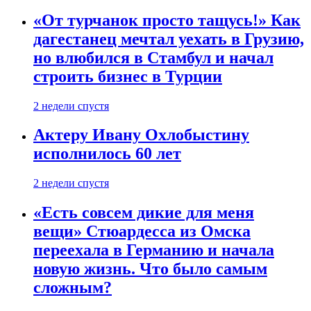
«От турчанок просто тащусь!» Как
дагестанец мечтал уехать в Грузию,
но влюбился в Стамбул и начал
строить бизнес в Турции
2 недели спустя
Актеру Ивану Охлобыстину
исполнилось 60 лет
2 недели спустя
«Есть совсем дикие для меня
вещи» Стюардесса из Омска
переехала в Германию и начала
новую жизнь. Что было самым
сложным?