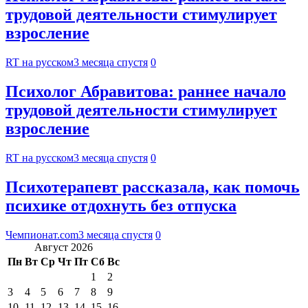
трудовой деятельности стимулирует
взросление
RT на русском
3 месяца спустя
0
Психолог Абравитова: раннее начало
трудовой деятельности стимулирует
взросление
RT на русском
3 месяца спустя
0
Психотерапевт рассказала, как помочь
психике отдохнуть без отпуска
Чемпионат.com
3 месяца спустя
0
Август 2026
Пн
Вт
Ср
Чт
Пт
Сб
Вс
1
2
3
4
5
6
7
8
9
10
11
12
13
14
15
16