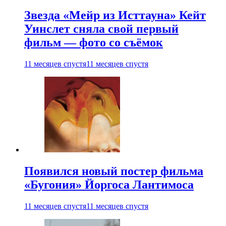
Звезда «Мейр из Исттауна» Кейт
Уинслет сняла свой первый
фильм — фото со съёмок
11 месяцев спустя
11 месяцев спустя
Появился новый постер фильма
«Бугония» Йоргоса Лантимоса
11 месяцев спустя
11 месяцев спустя