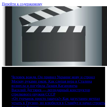
Перейти к содержимому
7 августа, 2026
Человек вождя. Он привил Украине мову и строил
Москву руками зэков. Как слепая вера в Сталина
вознесла и погубила Лазаря Кагановича
Василий Дегтярев — легендарный конструктор
стрелкового оружия СССР
«От турчанок просто тащусь!» Как дагестанец мечтал
уехать в Грузию, но влюбился в Стамбул и начал строить