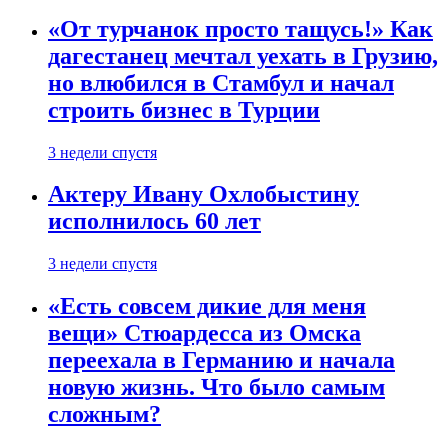
«От турчанок просто тащусь!» Как
дагестанец мечтал уехать в Грузию,
но влюбился в Стамбул и начал
строить бизнес в Турции
3 недели спустя
Актеру Ивану Охлобыстину
исполнилось 60 лет
3 недели спустя
«Есть совсем дикие для меня
вещи» Стюардесса из Омска
переехала в Германию и начала
новую жизнь. Что было самым
сложным?