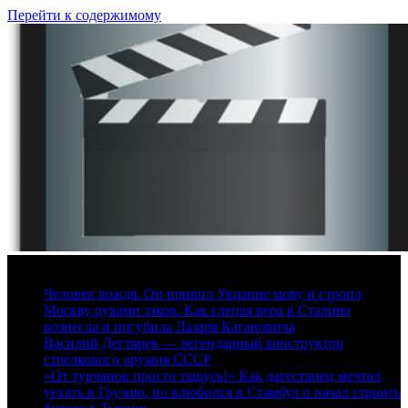
Перейти к содержимому
10 августа, 2026
Человек вождя. Он привил Украине мову и строил
Москву руками зэков. Как слепая вера в Сталина
вознесла и погубила Лазаря Кагановича
Василий Дегтярев — легендарный конструктор
стрелкового оружия СССР
«От турчанок просто тащусь!» Как дагестанец мечтал
уехать в Грузию, но влюбился в Стамбул и начал строить