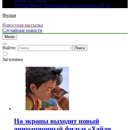
бизнес в Турции
Актеру Ивану Охлобыстину исполнилось 60 лет
Фильм
Новостная рассылка
Случайные новости
Меню
Найти:
Заголовки
На экраны выходит новый
анимационный фильм «Хайди.