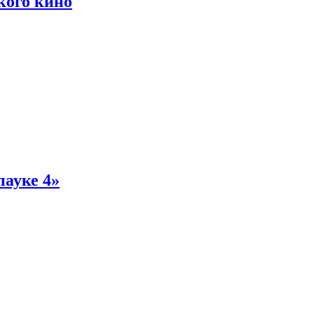
кого кино
пауке 4»