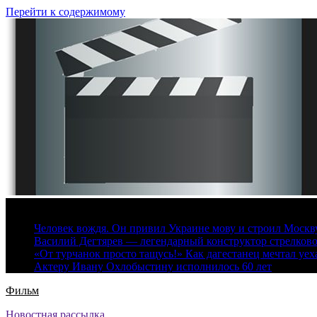
Перейти к содержимому
6 августа, 2026
Человек вождя. Он привил Украине мову и строил Москву 
Василий Дегтярев — легендарный конструктор стрелков
«От турчанок просто тащусь!» Как дагестанец мечтал уех
Актеру Ивану Охлобыстину исполнилось 60 лет
Фильм
Новостная рассылка