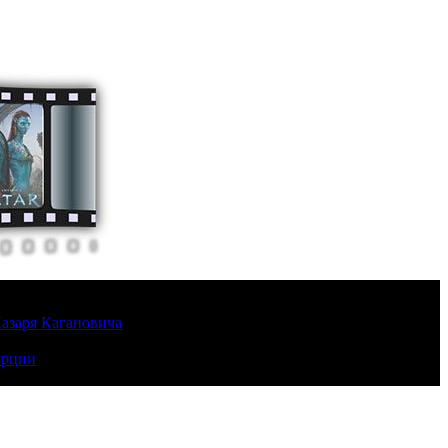
Лазаря Кагановича
урции