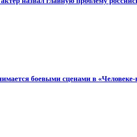
 актер назвал главную проблему российс
имается боевыми сценами в «Человеке-