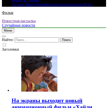
бизнес в Турции
Актеру Ивану Охлобыстину исполнилось 60 лет
Фильм
Новостная рассылка
Случайные новости
Меню
Найти:
Заголовки
На экраны выходит новый
анимационный фильм «Хайди.