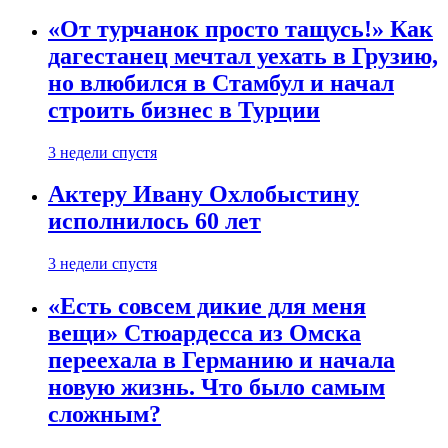
«От турчанок просто тащусь!» Как
дагестанец мечтал уехать в Грузию,
но влюбился в Стамбул и начал
строить бизнес в Турции
3 недели спустя
Актеру Ивану Охлобыстину
исполнилось 60 лет
3 недели спустя
«Есть совсем дикие для меня
вещи» Стюардесса из Омска
переехала в Германию и начала
новую жизнь. Что было самым
сложным?