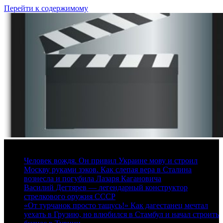
Перейти к содержимому
10 августа, 2026
Человек вождя. Он привил Украине мову и строил
Москву руками зэков. Как слепая вера в Сталина
вознесла и погубила Лазаря Кагановича
Василий Дегтярев — легендарный конструктор
стрелкового оружия СССР
«От турчанок просто тащусь!» Как дагестанец мечтал
уехать в Грузию, но влюбился в Стамбул и начал строить