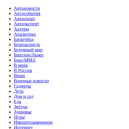
Автоновости
Автособытия
Автоспорт
Автоэксперт
Актеры
Аналитика
Баскетбол
Безопасность
Безумный мир
Биатлон/Лыжи
Бокс/MMA
В мире
В России
Вещи
Военные новости
Гаджеты
Дети
Дом и сад
Еда
Звёзды
Здоровье
Игры
Импортозамещение
Интернет